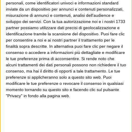
NON LO ERANO
”
personali, come identificatori univoci e informazioni standard
inviate da un dispositivo per annunci e contenuti personalizzati,
misurazione di annunci e contenuti, analisi dell'audience e
29 Maggio 2013 at
Michele Mauri
sviluppo dei servizi.
Con la tua autorizzazione noi e i nostri 1733
partner possiamo utilizzare dati precisi di geolocalizzazione e
13:14
identificazione tramite la scansione del dispositivo. Puoi fare clic
Caro Sofri, quanto ha ragione. Il
per consentire a noi e ai nostri partner il trattamento per le
finalità sopra descritte. In alternativa puoi fare clic per negare il
problema è aggravato dal fatto che
consenso o accedere a informazioni più dettagliate e modificare
nel contempo non si danno le notizie
le tue preferenze prima di acconsentire.
Si rende noto che
alcuni trattamenti dei dati personali possono non richiedere il tuo
vere e importanti. Per esempio: da
consenso, ma hai il diritto di opporti a tale trattamento. Le tue
circa 15 giorni è interrotta la
preferenze si applicheranno solo a questo sito web. Puoi
modificare le tue preferenze o revocare il consenso in qualsiasi
Superstrada 36 Lecco-Colico e ciò
momento tornando su questo sito e facendo clic sul pulsante
provoca ingorghi e disagi. Chi ne sta
"Privacy" in fondo alla pagina web.
parlando? Quasi nessuno. Certo,
che notizia è una strada interrotta o
qualche chilometro di coda? La
notizia vera però è un’altra: la strada