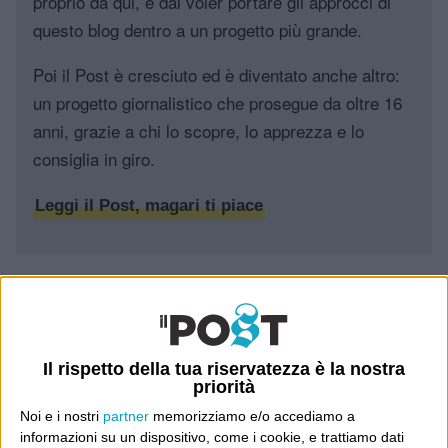
proprio da qui, e dal voler portare gli approcci di
questo blog dentro a un progetto più grande.
Poi il Post è cresciuto ed è diventato anche altro:
un progetto giornalistico che prosegue da oltre 16
anni, grazie a chi lo scopre, lo apprezza e lo
consiglia in giro.
Leggi il Post, magari ti piace
Luca Sofri
Cartastampata
,
Gazzetta dello Sport
Il rispetto della tua riservatezza è la nostra
priorità
5 COMMENTI SU “
NOTIZIE CHE
Noi e i nostri
partner
memorizziamo e/o accediamo a
informazioni su un dispositivo, come i cookie, e trattiamo dati