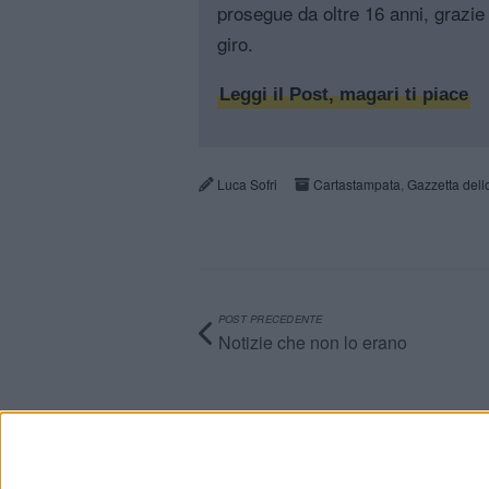
prosegue da oltre 16 anni, grazie 
giro.
Leggi il Post, magari ti piace
Luca Sofri
Cartastampata
,
Gazzetta dell
POST PRECEDENTE
Notizie che non lo erano
Info