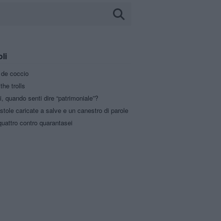
oli
a de coccio
the trolls
i, quando senti dire “patrimoniale”?
stole caricate a salve e un canestro di parole
uattro contro quarantasei