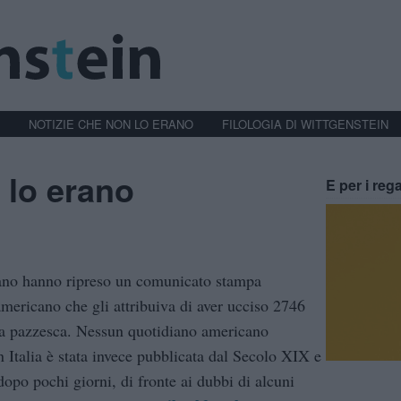
NOTIZIE CHE NON LO ERANO
FILOLOGIA DI WITTGENSTEIN
 lo erano
E per i rega
cano hanno ripreso un comunicato stampa
 americano che gli attribuiva di aver ucciso 2746
fra pazzesca. Nessun quotidiano americano
n Italia è stata invece pubblicata dal Secolo XIX e
po pochi giorni, di fronte ai dubbi di alcuni