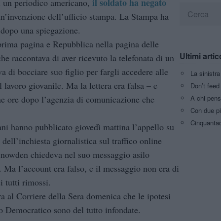
il soldato ha negato
 di un periodico americano,
 un’invenzione dell’ufficio stampa. La Stampa ha
o dopo una spiegazione.
prima pagina e Repubblica nella pagina delle
Ultimi artic
che raccontava di aver ricevuto la telefonata di un
a di bocciare suo figlio per fargli accedere alle
La sinistr
 lavoro giovanile. Ma la lettera era falsa – e
Don’t feed 
A chi pens
he ore dopo l’agenzia di comunicazione che
Con due pi
Cinquantaq
liani hanno pubblicato giovedì mattina l’appello su
ell’inchiesta giornalistica sul traffico online
Snowden chiedeva nel suo messaggio asilo
i. Ma l’account era falso, e il messaggio non era di
 tutti rimossi.
ra al Corriere della Sera domenica che le ipotesi
to Democratico sono del tutto infondate.