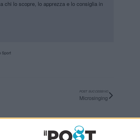
a chi lo scopre, lo apprezza e lo consiglia in
o Sport
POST SUCCESSIVO
Microsinging
Ultimi articoli