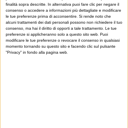
finalità sopra descritte. In alternativa puoi fare clic per negare il
consenso o accedere a informazioni più dettagliate e modificare
Dove sei?
le tue preferenze prima di acconsentire.
Si rende noto che
alcuni trattamenti dei dati personali possono non richiedere il tuo
Wittgenstein è il blog di Luca Sofri, il fondatore e
consenso, ma hai il diritto di opporti a tale trattamento. Le tue
preferenze si applicheranno solo a questo sito web. Puoi
direttore editoriale del giornale online il Post. Forse
modificare le tue preferenze o revocare il consenso in qualsiasi
sei qui perché conosci già il Post, o forse sei
momento tornando su questo sito e facendo clic sul pulsante
capitato qui per altri giri.
"Privacy" in fondo alla pagina web.
In questo secondo caso, e se Wittgenstein ti piace,
potrebbe piacerti anche il Post: che è partito
proprio da qui, e dal voler portare gli approcci di
questo blog dentro a un progetto più grande.
Poi il Post è cresciuto ed è diventato anche altro:
un progetto giornalistico che prosegue da oltre 16
anni, grazie a chi lo scopre, lo apprezza e lo
consiglia in giro.