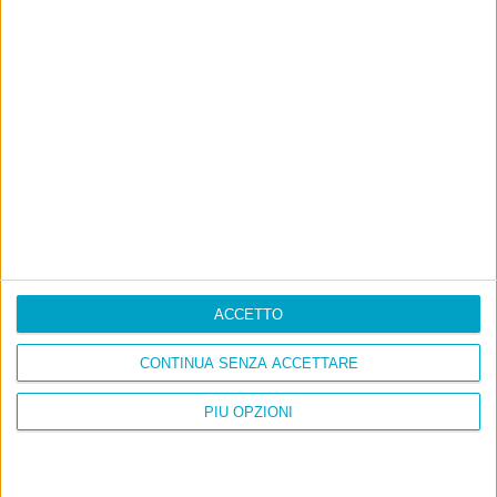
ACCETTO
CONTINUA SENZA ACCETTARE
Ultimi articoli
PIÙ OPZIONI
La sinistra de coccio
Don’t feed the trolls