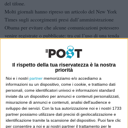
del tifone.
Molti giornali hanno ripreso un articolo del New York
Times sugli accorgimenti presi dall’amministrazione
Obama per evitare che alcune comunicazioni potessero
venire registrate o pubblicate: tra cui l’uso di una tenda
all’interno delle stanze dove si tengono alcune riunioni
col presidente Obama. Ma la foto della tenda mostrata
dai giornali italiani risaliva a due anni fa ed era già stata
Il rispetto della tua riservatezza è la nostra
ampiamente pubblicata.
priorità
Era noto da un anno e già uscito su siti e giornali anche
Noi e i nostri
partner
memorizziamo e/o accediamo a
il contenuto della telefonata del 2010 tra il governatore
informazioni su un dispositivo, come i cookie, e trattiamo dati
personali, come identificatori univoci e informazioni standard
Nichi Vendola e un responsabile dell’azienda Ilva di
inviate da un dispositivo per annunci e contenuti personalizzati,
Taranto, che è stato oggetto di accuse e polemiche negli
misurazione di annunci e contenuti, analisi dell'audience e
ultimi due giorni. Anche se l’audio originale della
sviluppo dei servizi.
Con la tua autorizzazione noi e i nostri 1733
partner possiamo utilizzare dati precisi di geolocalizzazione e
telefonata ha contribuito a rendere più impressionante
identificazione tramite la scansione del dispositivo. Puoi fare clic
quella già nota conversazione.
per consentire a noi e ai nostri partner il trattamento per le