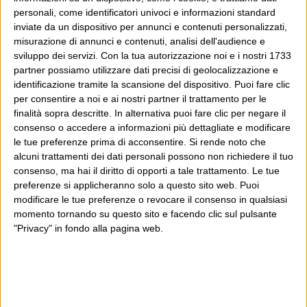
questo blog dentro a un progetto più grande.
personali, come identificatori univoci e informazioni standard
inviate da un dispositivo per annunci e contenuti personalizzati,
Poi il Post è cresciuto ed è diventato anche altro:
misurazione di annunci e contenuti, analisi dell'audience e
un progetto giornalistico che prosegue da oltre 16
sviluppo dei servizi.
Con la tua autorizzazione noi e i nostri 1733
anni, grazie a chi lo scopre, lo apprezza e lo
partner possiamo utilizzare dati precisi di geolocalizzazione e
identificazione tramite la scansione del dispositivo. Puoi fare clic
consiglia in giro.
per consentire a noi e ai nostri partner il trattamento per le
finalità sopra descritte. In alternativa puoi fare clic per negare il
Leggi il Post, magari ti piace
consenso o accedere a informazioni più dettagliate e modificare
le tue preferenze prima di acconsentire.
Si rende noto che
alcuni trattamenti dei dati personali possono non richiedere il tuo
consenso, ma hai il diritto di opporti a tale trattamento. Le tue
Luca Sofri
Wittgenstein
giuseppe de giorgi
,
immigrati
,
isis
preferenze si applicheranno solo a questo sito web. Puoi
modificare le tue preferenze o revocare il consenso in qualsiasi
momento tornando su questo sito e facendo clic sul pulsante
"Privacy" in fondo alla pagina web.
UN COMMENTO SU “
TUTTO PUÒ
ESSERE
”