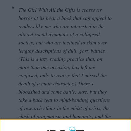
The Girl With All the Gifts
is crossover
horror at its best: a book that can appeal to
readers like me who are interested in the
altered social dynamics of a collapsed
society, but who are inclined to skim over
lengthy descriptions of dull, gory battles.
(This is a lazy reading practice that, on
more than one occasion, has left me
confused, only to realize that I missed the
death of a main character.) There’s
bloodshed and some battle, sure, but they
take a back seat to mind-bending questions
of research ethics in the midst of crisis, the
clash of pragmatism and humanity, and the
idea of individual free will. It’s a welcome