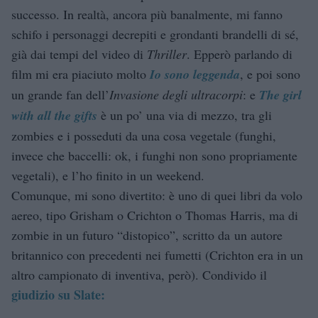
successo. In realtà, ancora più banalmente, mi fanno
schifo i personaggi decrepiti e grondanti brandelli di sé,
già dai tempi del video di
Thriller
. Epperò parlando di
film mi era piaciuto molto
Io sono leggenda
, e poi sono
un grande fan dell’
Invasione degli ultracorpi
: e
The girl
with all the gifts
è un po’ una via di mezzo, tra gli
zombies e i posseduti da una cosa vegetale (funghi,
invece che baccelli: ok, i funghi non sono propriamente
vegetali), e l’ho finito in un weekend.
Comunque, mi sono divertito: è uno di quei libri da volo
aereo, tipo Grisham o Crichton o Thomas Harris, ma di
zombie in un futuro “distopico”, scritto da un autore
britannico con precedenti nei fumetti (Crichton era in un
altro campionato di inventiva, però). Condivido il
giudizio su Slate: