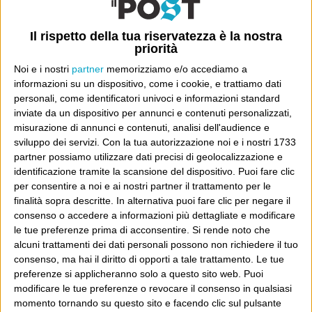
shift from the focus of many zombie stories.
Il rispetto della tua riservatezza è la nostra
priorità
uscirà presto il film
Mi sono incuriosito e vedo che ne
,
dibattito
con Glenn Close: ma c’è tutto un
sul fatto che
Noi e i nostri
partner
memorizziamo e/o accediamo a
informazioni su un dispositivo, come i cookie, e trattiamo dati
due personaggi – la bambina Melanie e la maestra
personali, come identificatori univoci e informazioni standard
Justineau – hanno avuto scambiato il colore della pelle
inviate da un dispositivo per annunci e contenuti personalizzati,
nel film. Melanie era bianca e descritta come molto
misurazione di annunci e contenuti, analisi dell'audience e
sviluppo dei servizi.
Con la tua autorizzazione noi e i nostri 1733
bianca dalle prime righe – in contraddizione col nome -,
partner possiamo utilizzare dati precisi di geolocalizzazione e
Justineau era nera e te la figuri nera per tutto il libro,
identificazione tramite la scansione del dispositivo. Puoi fare clic
bella e nera. Nel film hanno invertito, e non trov
per consentire a noi e ai nostri partner il trattamento per le
finalità sopra descritte. In alternativa puoi fare clic per negare il
spiegazioni del perché. Ma pazienza: sono tutti quei
consenso o accedere a informazioni più dettagliate e modificare
brandelli di carne penzolanti e pezzi di corpi ambulanti
le tue preferenze prima di acconsentire.
Si rende noto che
che mi preoccupano di più, quando esce.
alcuni trattamenti dei dati personali possono non richiedere il tuo
consenso, ma hai il diritto di opporti a tale trattamento. Le tue
preferenze si applicheranno solo a questo sito web. Puoi
Dove sei?
modificare le tue preferenze o revocare il consenso in qualsiasi
momento tornando su questo sito e facendo clic sul pulsante