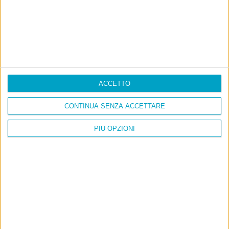
E per i regali di Natale
ACCETTO
CONTINUA SENZA ACCETTARE
PIÙ OPZIONI
Ultimi articoli