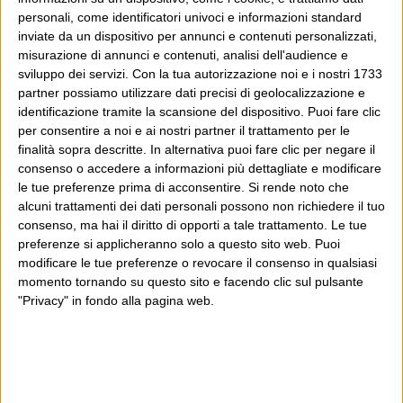
personali, come identificatori univoci e informazioni standard
inviate da un dispositivo per annunci e contenuti personalizzati,
misurazione di annunci e contenuti, analisi dell'audience e
sviluppo dei servizi.
Con la tua autorizzazione noi e i nostri 1733
partner possiamo utilizzare dati precisi di geolocalizzazione e
identificazione tramite la scansione del dispositivo. Puoi fare clic
per consentire a noi e ai nostri partner il trattamento per le
Questa invece è l’anteprima dello stesso articolo
finalità sopra descritte. In alternativa puoi fare clic per negare il
falsificata dalla pagina di propaganda M5S
consenso o accedere a informazioni più dettagliate e modificare
(naturalmente il testo inventato non compare neanche
le tue preferenze prima di acconsentire.
Si rende noto che
alcuni trattamenti dei dati personali possono non richiedere il tuo
nell’articolo, è proprio inventato).
consenso, ma hai il diritto di opporti a tale trattamento. Le tue
preferenze si applicheranno solo a questo sito web. Puoi
modificare le tue preferenze o revocare il consenso in qualsiasi
momento tornando su questo sito e facendo clic sul pulsante
"Privacy" in fondo alla pagina web.