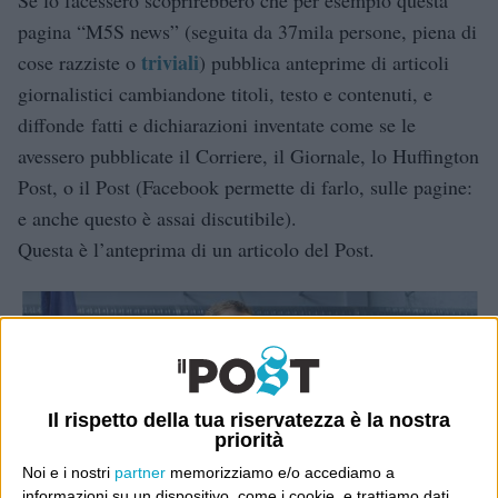
pagina “M5S news” (seguita da 37mila persone, piena di
triviali
cose razziste o
) pubblica anteprime di articoli
giornalistici cambiandone titoli, testo e contenuti, e
diffonde fatti e dichiarazioni inventate come se le
avessero pubblicate il Corriere, il Giornale, lo Huffington
Post, o il Post (Facebook permette di farlo, sulle pagine:
e anche questo è assai discutibile).
Questa è l’anteprima di un articolo del Post.
Il rispetto della tua riservatezza è la nostra
priorità
Noi e i nostri
partner
memorizziamo e/o accediamo a
informazioni su un dispositivo, come i cookie, e trattiamo dati