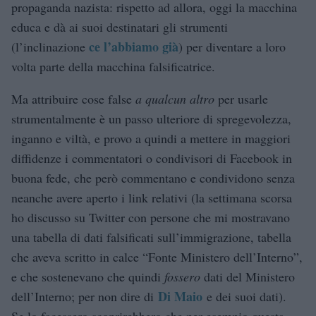
propaganda nazista: rispetto ad allora, oggi la macchina
educa e dà ai suoi destinatari gli strumenti
ce l’abbiamo già
(l’inclinazione
) per diventare a loro
volta parte della macchina falsificatrice.
Ma attribuire cose false
a qualcun altro
per usarle
strumentalmente è un passo ulteriore di spregevolezza,
inganno e viltà, e provo a quindi a mettere in maggiori
diffidenze i commentatori o condivisori di Facebook in
buona fede, che però commentano e condividono senza
neanche avere aperto i link relativi (la settimana scorsa
ho discusso su Twitter con persone che mi mostravano
una tabella di dati falsificati sull’immigrazione, tabella
che aveva scritto in calce “Fonte Ministero dell’Interno”,
e che sostenevano che quindi
fossero
dati del Ministero
Di Maio
dell’Interno; per non dire di
e dei suoi dati).
Se lo facessero scoprirebbero che per esempio questa