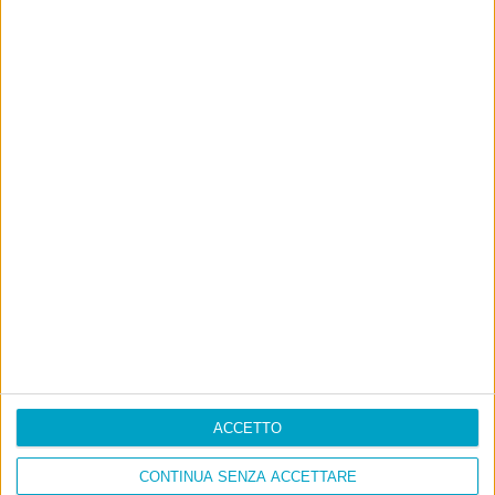
Luca Sofri
Wittgenstein
matteo renzi
5 COMMENTI SU “
NON
BENISSIMO
”
Pingback:
Da Frank Underwood a Saluta Andonio –
Adriano Frinchi
Pingback:
Chi c’è dietro “Matteo Renzi News” - Notizie
Oggi
ACCETTO
CONTINUA SENZA ACCETTARE
Pingback:
“Culto della personalità nordcoreano”: Luca