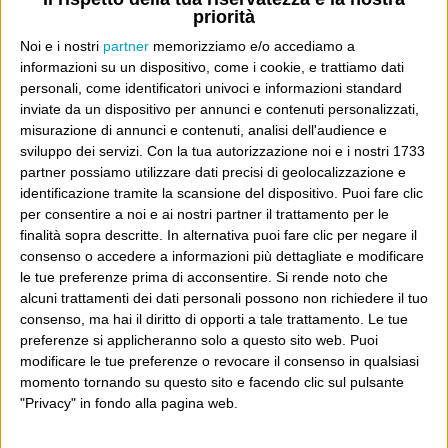
del pensiero è fin troppo ovvia. Il pensiero dice
priorità
“abbiamo provato a fare le cose meglio e a sottrarre tutti
Noi e i nostri
partner
memorizziamo e/o accediamo a
a cominciare da noi stessi dagli umani egoismi e
informazioni su un dispositivo, come i cookie, e trattiamo dati
trogloditismi innati; sono arrivati degli altri che hanno
personali, come identificatori univoci e informazioni standard
inviate da un dispositivo per annunci e contenuti personalizzati,
investito invece sugli umani egoismi e trogloditismi
misurazione di annunci e contenuti, analisi dell'audience e
innati, e stanno vincendo loro, in tutto il mondo.
sviluppo dei servizi.
Con la tua autorizzazione noi e i nostri 1733
Hanno ragione loro, siamo una specie troglodita, e allora
partner possiamo utilizzare dati precisi di geolocalizzazione e
identificazione tramite la scansione del dispositivo. Puoi fare clic
liberi tutti, conta vincere non cambiare le cose”.
per consentire a noi e ai nostri partner il trattamento per le
È un tema interessante, perché se si riesce a stare alla
finalità sopra descritte. In alternativa puoi fare clic per negare il
larga per un momento dai giudizi morali, il disincanto da
consenso o accedere a informazioni più dettagliate e modificare
le tue preferenze prima di acconsentire.
Si rende noto che
cui parte è abbastanza condivisibile e condiviso da tutti:
alcuni trattamenti dei dati personali possono non richiedere il tuo
la differenza la fa il proseguire a voler migliorare le cose
consenso, ma hai il diritto di opporti a tale trattamento. Le tue
a prescindere dai risultati potenziali, oppure rinunciare.
preferenze si applicheranno solo a questo sito web. Puoi
modificare le tue preferenze o revocare il consenso in qualsiasi
E può darsi che la prima cosa sia più sventata, ingenua e
momento tornando su questo sito e facendo clic sul pulsante
magari controproducente, piuttosto che nobile o saggia
"Privacy" in fondo alla pagina web.
(la prima volta che la scelta si pose, nella storia renziana,