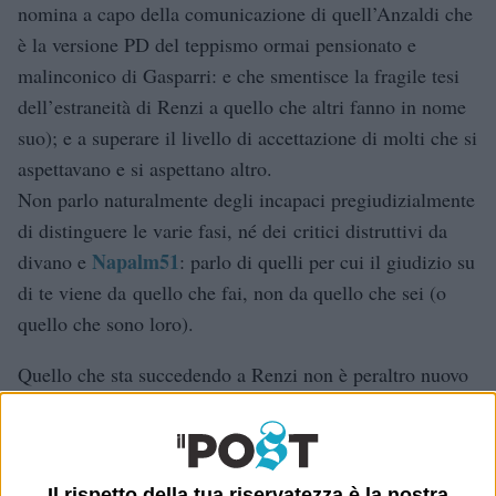
nomina a capo della comunicazione di quell’Anzaldi che
è la versione PD del teppismo ormai pensionato e
malinconico di Gasparri: e che smentisce la fragile tesi
dell’estraneità di Renzi a quello che altri fanno in nome
suo); e a superare il livello di accettazione di molti che si
aspettavano e si aspettano altro.
Non parlo naturalmente degli incapaci pregiudizialmente
di distinguere le varie fasi, né dei critici distruttivi da
Napalm51
divano e
: parlo di quelli per cui il giudizio su
di te viene da quello che fai, non da quello che sei (o
quello che sono loro).
Quello che sta succedendo a Renzi non è peraltro nuovo
la sinistra che è uguale alla
né impensabile: invece che
destra
siamo alla sinistra che è uguale al M5S (che è
piuttosto di destra, nei modi e nei fatti); e la dinamica
Il rispetto della tua riservatezza è la nostra