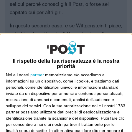
sei qui perché conosci già il Post, o forse sei
capitato qui per altri giri.
In questo secondo caso, e se Wittgenstein ti piace,
potrebbe piacerti anche il Post: che è partito
proprio da qui, e dal voler portare gli approcci di
questo blog dentro a un progetto più grande.
Il rispetto della tua riservatezza è la nostra
Poi il Post è cresciuto ed è diventato anche altro:
priorità
un progetto giornalistico che prosegue da oltre 16
Noi e i nostri
partner
memorizziamo e/o accediamo a
anni, grazie a chi lo scopre, lo apprezza e lo
informazioni su un dispositivo, come i cookie, e trattiamo dati
consiglia in giro.
personali, come identificatori univoci e informazioni standard
inviate da un dispositivo per annunci e contenuti personalizzati,
misurazione di annunci e contenuti, analisi dell'audience e
Leggi il Post, magari ti piace
sviluppo dei servizi.
Con la tua autorizzazione noi e i nostri 1733
partner possiamo utilizzare dati precisi di geolocalizzazione e
identificazione tramite la scansione del dispositivo. Puoi fare clic
per consentire a noi e ai nostri partner il trattamento per le
Luca Sofri
Wittgenstein
smartphone
finalità sopra descritte. In alternativa puoi fare clic per negare il