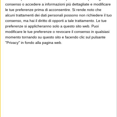
consenso o accedere a informazioni più dettagliate e modificare
le tue preferenze prima di acconsentire.
Si rende noto che
alcuni trattamenti dei dati personali possono non richiedere il tuo
consenso, ma hai il diritto di opporti a tale trattamento. Le tue
preferenze si applicheranno solo a questo sito web. Puoi
POST PRECEDENTE
POST SUCCESSIVO
Smorzare
Leccanzòni
modificare le tue preferenze o revocare il consenso in qualsiasi
momento tornando su questo sito e facendo clic sul pulsante
"Privacy" in fondo alla pagina web.
E per i regali di Natale