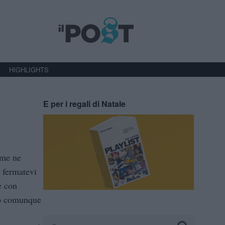
HIGHLIGHTS
E per i regali di Natale
ome ne
i fermatevi
e con
nno comunque