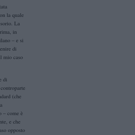
tata
con la quale
ssorio. La
rima, in
lano – e si
enire di
el mio caso
e di
 controparte
ndard (che
sa
no – come è
nte, e che
caso opposto