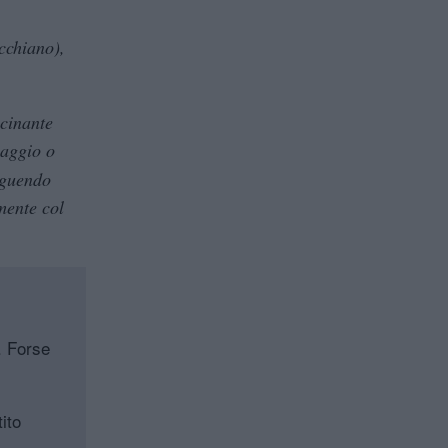
cchiano),
scinante
saggio o
seguendo
mente col
t. Forse
ito