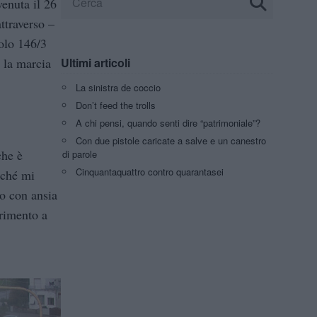
enuta il 26
ttraverso –
colo 146/3
 la marcia
Ultimi articoli
La sinistra de coccio
Don’t feed the trolls
A chi pensi, quando senti dire “patrimoniale”?
Con due pistole caricate a salve e un canestro
che è
di parole
Cinquantaquattro contro quarantasei
rché mi
to con ansia
erimento a