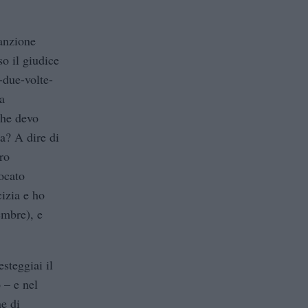
sanzione
so il giudice
-due-volte-
a
che devo
sa? A dire di
ro
ocato
cizia e ho
embre), e
esteggiai il
 – e nel
e di