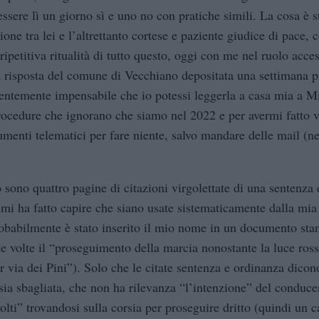
ssere lì un giorno sì e uno no con pratiche simili. La cosa è s
ne tra lei e l’altrettanto cortese e paziente giudice di pace, 
ripetitiva ritualità di tutto questo, oggi con me nel ruolo acce
 risposta del comune di Vecchiano depositata una settimana p
entemente impensabile che io potessi leggerla a casa mia a Mi
procedure che ignorano che siamo nel 2022 e per avermi fatto v
umenti telematici per fare niente, salvo mandare delle mail (n
sono quattro pagine di citazioni virgolettate di una sentenza 
 mi ha fatto capire che siano usate sistematicamente dalla mia
robabilmente è stato inserito il mio nome in un documento sta
ue volte il “proseguimento della marcia nonostante la luce ros
 via dei Pini”). Solo che le citate sentenza e ordinanza dico
sia sbagliata, che non ha rilevanza “l’intenzione” del conduce
lti” trovandosi sulla corsia per proseguire dritto (quindi un 