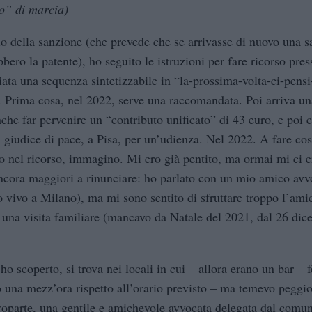
o” di marcia)
hio della sanzione (che prevede che se arrivasse di nuovo una 
ero la patente), ho seguito le istruzioni per fare ricorso pres
ziata una sequenza sintetizzabile in “la-prossima-volta-ci-pensi
. Prima cosa, nel 2022, serve una raccomandata. Poi arriva un
he far pervenire un “contributo unificato” di 43 euro, e poi 
l giudice di pace, a Pisa, per un’udienza. Nel 2022. A fare co
o nel ricorso, immagino. Mi ero già pentito, ma ormai mi ci e
cora maggiori a rinunciare: ho parlato con un mio amico avv
o vivo a Milano), ma mi sono sentito di sfruttare troppo l’ami
r una visita familiare (mancavo da Natale del 2021, dal 26 dic
ho scoperto, si trova nei locali in cui – allora erano un bar – f
na mezz’ora rispetto all’orario previsto – ma temevo peggio
roparte, una gentile e amichevole avvocata delegata dal comun