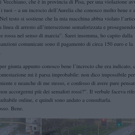
Vecchiano, che è in provincia di Pisa, per una violazione avv
 i tuoi – a un incrocio dell’Aurelia che conosco molto bene e a
Nel testo si sostiene che la mia macchina abbia violato l’arti
a linea di arresto all’intersezione semaforizzata e proseguendo
uce rossa nel senso di marcia”. Sarei insomma, ho capito dalla
sanzioni comunicate sono il pagamento di circa 150 euro e la
.
er giunta appunto conosco bene l’incrocio che era indicato, 
contestazione mi è parsa improbabile: non dico impossibile pe
 niente e neanche di me stesso, e confesso di avere pure pensa
non accorgermi più dei semafori rossi?”. Il verbale faceva rif
ltabile online, e quindi sono andato a consultarla.
osso. Bene.