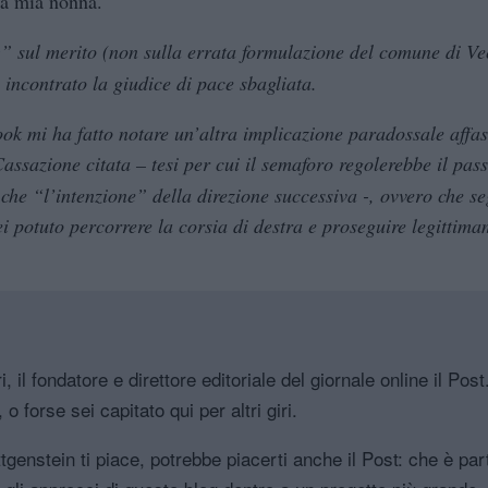
va mia nonna.
e
” sul merito (non sulla errata formulazione del comune di Ve
o incontrato la giudice di pace sbagliata.
ok mi ha fatto notare un’altra implicazione paradossale affa
assazione citata – tesi per cui il semaforo regolerebbe il pas
o che “l’intenzione” della direzione successiva -, ovvero che 
ei potuto percorrere la corsia di destra e proseguire legittima
, il fondatore e direttore editoriale del giornale online il Pos
o forse sei capitato qui per altri giri.
genstein ti piace, potrebbe piacerti anche il Post: che è part