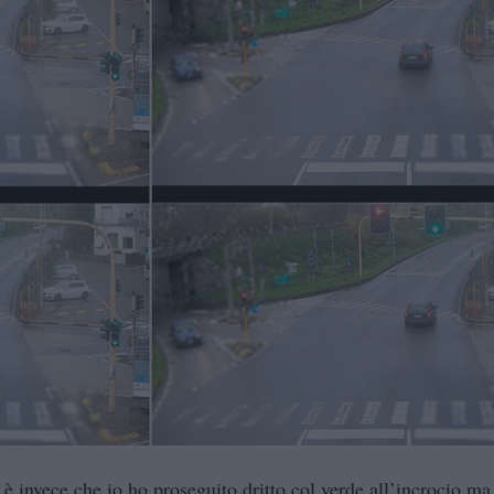
è invece che io ho proseguito dritto col verde all’incrocio ma 