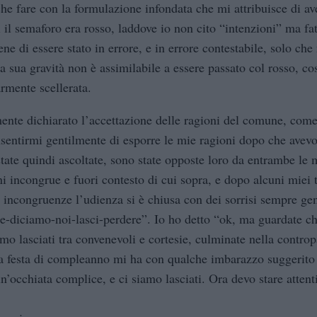
che fare con la formulazione infondata che mi attribuisce di av
 il semaforo era rosso, laddove io non cito “intenzioni” ma fat
ene di essere stato in errore, e in errore contestabile, solo che
la sua gravità non è assimilabile a essere passato col rosso, co
armente scellerata.
nte dichiarato l’accettazione delle ragioni del comune, come
sentirmi gentilmente di esporre le mie ragioni dopo che avevo
state quindi ascoltate, sono state opposte loro da entrambe le 
ni incongrue e fuori contesto di cui sopra, e dopo alcuni miei t
 incongruenze l’udienza si è chiusa con dei sorrisi sempre gen
-diciamo-noi-lasci-perdere”. Io ho detto “ok, ma guardate c
mo lasciati tra convenevoli e cortesie, culminate nella controp
a festa di compleanno mi ha con qualche imbarazzo suggerito
n’occhiata complice, e ci siamo lasciati. Ora devo stare atten