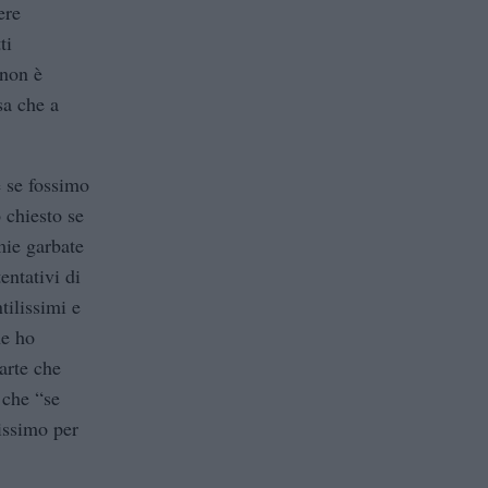
ere
ti
 non è
sa che a
 se fossimo
 chiesto se
mie garbate
entativi di
tilissimi e
he ho
arte che
 che “se
tissimo per