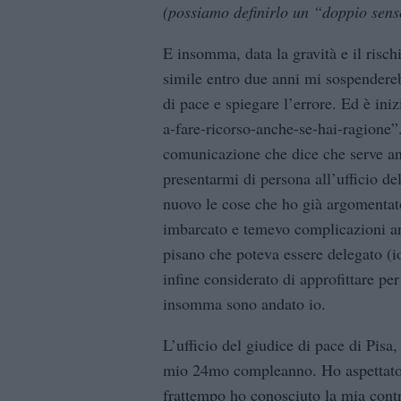
(possiamo definirlo un “doppio sens
E insomma, data la gravità e il risc
simile entro due anni mi sospenderebb
di pace e spiegare l’errore. Ed è ini
a-fare-ricorso-anche-se-hai-ragione”
comunicazione che dice che serve anc
presentarmi di persona all’ufficio de
nuovo le cose che ho già argomentat
imbarcato e temevo complicazioni an
pisano che poteva essere delegato (i
infine considerato di approfittare pe
insomma sono andato io.
L’ufficio del giudice di pace di Pisa, 
mio 24mo compleanno. Ho aspettato u
frattempo ho conosciuto la mia cont