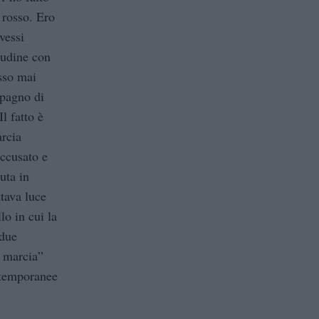
 rosso. Ero
vessi
tudine con
asso mai
mpagno di
l fatto è
arcia
accusato e
uta in
ttava luce
lo in cui la
 due
i marcia”
ontemporanee