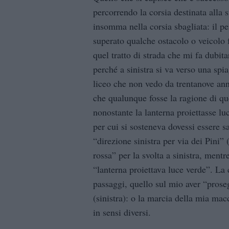
percorrendo la corsia destinata alla 
insomma nella corsia sbagliata: il p
superato qualche ostacolo o veicolo 
quel tratto di strada che mi fa dubit
perché a sinistra si va verso una sp
liceo che non vedo da trentanove anni
che qualunque fosse la ragione di que
nonostante la lanterna proiettasse lu
per cui si sosteneva dovessi essere s
“direzione sinistra per via dei Pini” 
rossa” per la svolta a sinistra, mentr
“lanterna proiettava luce verde”. La
passaggi, quello sul mio aver “proseg
(sinistra): o la marcia della mia ma
in sensi diversi.