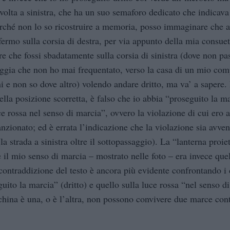
svolta a sinistra, che ha un suo semaforo dedicato che indicava
erché non lo so ricostruire a memoria, posso immaginare che a
fermo sulla corsia di destra, per via appunto della mia consue
are che fossi sbadatamente sulla corsia di sinistra (dove non p
iaggia che non ho mai frequentato, verso la casa di un mio co
 e non so dove altro) volendo andare dritto, ma va’ a sapere. I
lla posizione scorretta, è falso che io abbia “proseguito la m
ce rossa nel senso di marcia”, ovvero la violazione di cui ero 
anzionato; ed è errata l’indicazione che la violazione sia avven
(la strada a sinistra oltre il sottopassaggio). La “lanterna proie
e il mio senso di marcia – mostrato nelle foto – era invece quel
 contraddizione del testo è ancora più evidente confrontando i
uito la marcia” (dritto) e quello sulla luce rossa “nel senso d
cchina è una, o è l’altra, non possono convivere due marce c