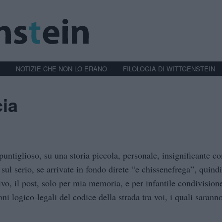
NOTIZIE CHE NON LO ERANO
FILOLOGIA DI WITTGENSTEIN
cia
puntiglioso, su una storia piccola, personale, insignificante c
sul serio, se arrivate in fondo direte “e chissenefrega”, quind
ivo, il post, solo per mia memoria, e per infantile condivision
ioni logico-legali del codice della strada tra voi, i quali sara