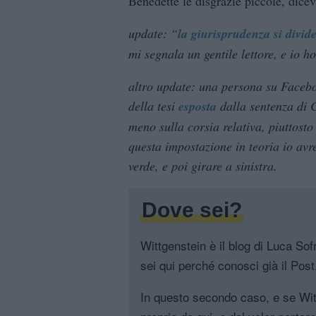
Benedette le disgrazie piccole, dice
update: “
la giurisprudenza si divid
mi segnala un gentile lettore, e io h
altro update: una persona su Facebo
della tesi
esposta
dalla sentenza di C
meno sulla corsia relativa, piuttost
questa impostazione in teoria io avr
verde, e poi girare a sinistra.
Dove sei?
Wittgenstein è il blog di Luca Sofri
sei qui perché conosci già il Post, 
In questo secondo caso, e se Witt