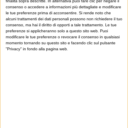
finalità sopra descritte. In alternativa puoi fare clic per negare il
consenso o accedere a informazioni più dettagliate e modificare
le tue preferenze prima di acconsentire.
Si rende noto che
alcuni trattamenti dei dati personali possono non richiedere il tuo
consenso, ma hai il diritto di opporti a tale trattamento. Le tue
preferenze si applicheranno solo a questo sito web. Puoi
POST SUCCESSIVO
POST PRECEDENTE
Sposerò l’autista di Simon
modificare le tue preferenze o revocare il consenso in qualsiasi
Imperituri
LeBon
momento tornando su questo sito e facendo clic sul pulsante
"Privacy" in fondo alla pagina web.
E per i regali di Natale