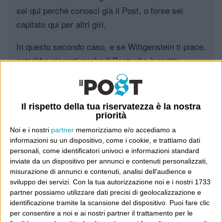
sei qui perché conosci già il Post, o forse sei
capitato qui per altri giri.
In questo secondo caso, e se Wittgenstein ti piace,
potrebbe piacerti anche il Post: che è partito
proprio da qui, e dal voler portare gli approcci di
questo blog dentro a un progetto più grande.
Il rispetto della tua riservatezza è la nostra
Poi il Post è cresciuto ed è diventato anche altro:
priorità
un progetto giornalistico che prosegue da oltre 16
Noi e i nostri
partner
memorizziamo e/o accediamo a
anni, grazie a chi lo scopre, lo apprezza e lo
informazioni su un dispositivo, come i cookie, e trattiamo dati
consiglia in giro.
personali, come identificatori univoci e informazioni standard
inviate da un dispositivo per annunci e contenuti personalizzati,
misurazione di annunci e contenuti, analisi dell'audience e
Leggi il Post, magari ti piace
sviluppo dei servizi.
Con la tua autorizzazione noi e i nostri 1733
partner possiamo utilizzare dati precisi di geolocalizzazione e
identificazione tramite la scansione del dispositivo. Puoi fare clic
per consentire a noi e ai nostri partner il trattamento per le
Luca Sofri
Cartastampata
,
Musica
,
Vanity Fair
New Orleans