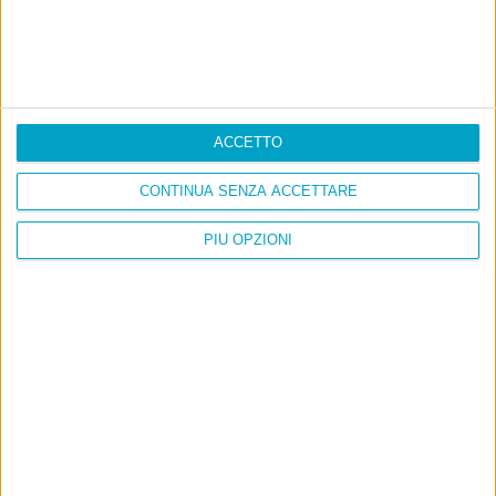
Con due pistole caricate a salve e un canestro di parole
Cinquantaquattro contro quarantasei
ACCETTO
CONTINUA SENZA ACCETTARE
PIÙ OPZIONI