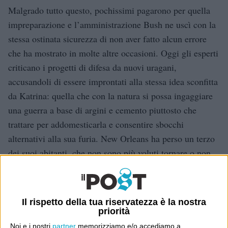
Malgrado tutto questo, pochissimi pagarono per quella
impreparazione e l’amministrazione Bush ne uscì con la
stessa ostinata sicurezza di non aver fatto alcun errore
che ha mostrato in molte altre occasioni. Oggi gli esperti
criticano i progetti di difesa da nuovi uragani,
accusandoli di essere improntati alla stessa idea sconfitta
da Katrina: quella che con la natura si possa ingaggiare
una guerra a base di argini e cemento piuttosto che
trattare per addomesticarla e consentire sbocchi
alternativi alla sua furia. New Orleans ha perso un terzo
dei suoi abitanti, che non sono più voluti tornare o non
ne hanno la possibilità. La guerra tra la capacità
tecnologica dell’uomo e la forza della natura, se il primo
non ci mette anche un po’ di saggezza, la vince la
Il rispetto della tua riservatezza è la nostra
seconda.
priorità
Noi e i nostri
partner
memorizziamo e/o accediamo a