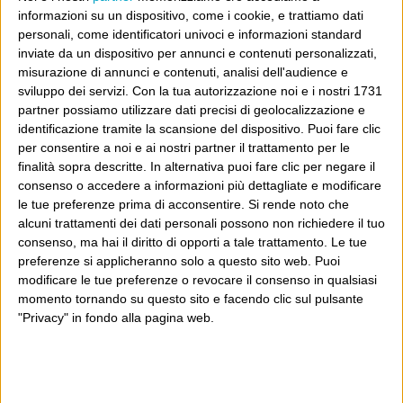
Gazzetta dello Sport
informazioni su un dispositivo, come i cookie, e trattiamo dati
personali, come identificatori univoci e informazioni standard
inviate da un dispositivo per annunci e contenuti personalizzati,
Dove sei?
misurazione di annunci e contenuti, analisi dell'audience e
sviluppo dei servizi.
Con la tua autorizzazione noi e i nostri 1731
Wittgenstein è il blog di Luca Sofri, il fondatore e
partner possiamo utilizzare dati precisi di geolocalizzazione e
identificazione tramite la scansione del dispositivo. Puoi fare clic
direttore editoriale del giornale online il Post. Forse
per consentire a noi e ai nostri partner il trattamento per le
sei qui perché conosci già il Post, o forse sei
finalità sopra descritte. In alternativa puoi fare clic per negare il
capitato qui per altri giri.
consenso o accedere a informazioni più dettagliate e modificare
le tue preferenze prima di acconsentire.
Si rende noto che
In questo secondo caso, e se Wittgenstein ti piace,
alcuni trattamenti dei dati personali possono non richiedere il tuo
consenso, ma hai il diritto di opporti a tale trattamento. Le tue
potrebbe piacerti anche il Post: che è partito
preferenze si applicheranno solo a questo sito web. Puoi
proprio da qui, e dal voler portare gli approcci di
modificare le tue preferenze o revocare il consenso in qualsiasi
questo blog dentro a un progetto più grande.
momento tornando su questo sito e facendo clic sul pulsante
"Privacy" in fondo alla pagina web.
Poi il Post è cresciuto ed è diventato anche altro:
un progetto giornalistico che prosegue da oltre 16
anni, grazie a chi lo scopre, lo apprezza e lo