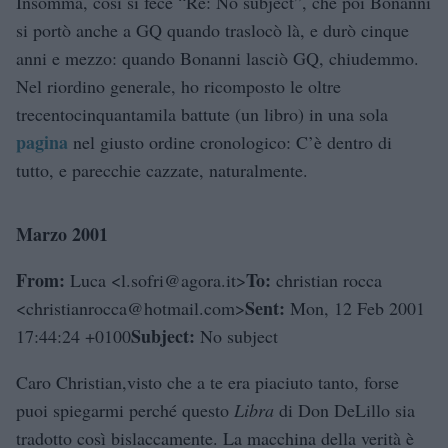
Insomma, così si fece “Re: No subject”, che poi Bonanni
si portò anche a GQ quando traslocò là, e durò cinque
anni e mezzo: quando Bonanni lasciò GQ, chiudemmo.
Nel riordino generale, ho ricomposto le oltre
trecentocinquantamila battute (un libro) in una sola
pagina
nel giusto ordine cronologico: C’è dentro di
tutto, e parecchie cazzate, naturalmente.
Marzo 2001
From:
To:
Luca <l.sofri@agora.it>
christian rocca
Sent:
<christianrocca@hotmail.com>
Mon, 12 Feb 2001
Subject:
17:44:24 +0100
No subject
Caro Christian,visto che a te era piaciuto tanto, forse
puoi spiegarmi perché questo
Libra
di Don DeLillo sia
tradotto così bislaccamente. La macchina della verità è