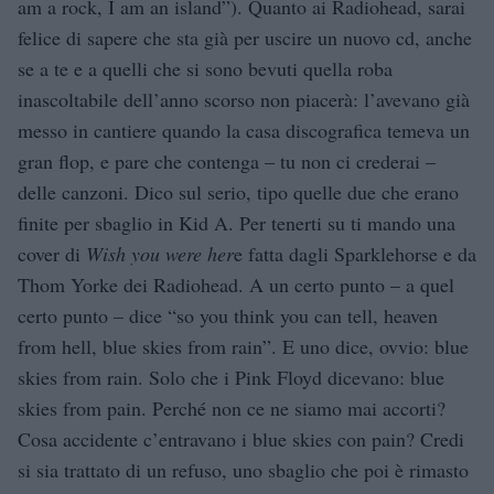
am a rock, I am an island”). Quanto ai Radiohead, sarai
felice di sapere che sta già per uscire un nuovo cd, anche
se a te e a quelli che si sono bevuti quella roba
inascoltabile dell’anno scorso non piacerà: l’avevano già
messo in cantiere quando la casa discografica temeva un
gran flop, e pare che contenga – tu non ci crederai –
delle canzoni. Dico sul serio, tipo quelle due che erano
finite per sbaglio in Kid A. Per tenerti su ti mando una
cover di
Wish you were her
e fatta dagli Sparklehorse e da
Thom Yorke dei Radiohead. A un certo punto – a quel
certo punto – dice “so you think you can tell, heaven
from hell, blue skies from rain”. E uno dice, ovvio: blue
skies from rain. Solo che i Pink Floyd dicevano: blue
skies from pain. Perché non ce ne siamo mai accorti?
Cosa accidente c’entravano i blue skies con pain? Credi
si sia trattato di un refuso, uno sbaglio che poi è rimasto