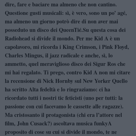
dire, fare e baciare ma almeno che non cantino.
Questione gusti musicali: sì, è vero, sono un po’ agé,
ma almeno un giorno potrò dire di non aver mai
posseduto un disco dei QueenTié.Su questa cosa dei
Radiohead si divide il mondo. Per me Kid A è un
capolavoro, mi ricorda i King Crimson, i Pink Floyd,
Charles Mingus, il jazz radicale e anche, sì, lo
ammetto, quel meraviglioso disco dei Sigur Ros che
mi hai regalato. Ti prego, contro Kid A non mi citare
la recensione di Nick Hornby sul New Yorker Quello
ha scritto Alta fedeltà e lo ringraziamo: ci ha
ricordato tutti i nostri tic feticisti (uno per tutti: la
passione con cui facevamo le cassette alle ragazze).
Ma cristosanto il protagonista (chi era l’attore nel
film, John Cusack?) ascoltava musica funkyA
proposito di cose su cui si divide il mondo, te ne