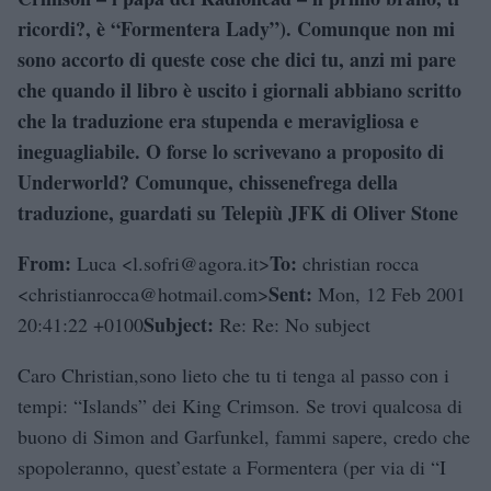
ricordi?, è “Formentera Lady”). Comunque non mi
sono accorto di queste cose che dici tu, anzi mi pare
che quando il libro è uscito i giornali abbiano scritto
che la traduzione era stupenda e meravigliosa e
ineguagliabile. O forse lo scrivevano a proposito di
Underworld? Comunque, chissenefrega della
traduzione, guardati su Telepiù JFK di Oliver Stone
From:
To:
Luca <l.sofri@agora.it>
christian rocca
Sent:
<christianrocca@hotmail.com>
Mon, 12 Feb 2001
Subject:
20:41:22 +0100
Re: Re: No subject
Caro Christian,sono lieto che tu ti tenga al passo con i
tempi: “Islands” dei King Crimson. Se trovi qualcosa di
buono di Simon and Garfunkel, fammi sapere, credo che
spopoleranno, quest’estate a Formentera (per via di “I