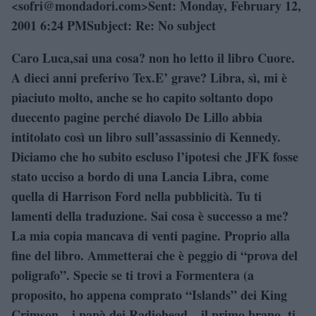
<sofri@mondadori.com>Sent: Monday, February 12,
2001 6:24 PMSubject: Re: No subject
Caro Luca,sai una cosa? non ho letto il libro Cuore.
A dieci anni preferivo Tex.E’ grave? Libra, sì, mi è
piaciuto molto, anche se ho capito soltanto dopo
duecento pagine perché diavolo De Lillo abbia
intitolato così un libro sull’assassinio di Kennedy.
Diciamo che ho subito escluso l’ipotesi che JFK fosse
stato ucciso a bordo di una Lancia Libra, come
quella di Harrison Ford nella pubblicità. Tu ti
lamenti della traduzione. Sai cosa è successo a me?
La mia copia mancava di venti pagine. Proprio alla
fine del libro. Ammetterai che è peggio di “prova del
poligrafo”. Specie se ti trovi a Formentera (a
proposito, ho appena comprato “Islands” dei King
Crimson – i papà dei Radiohead – il primo brano, ti