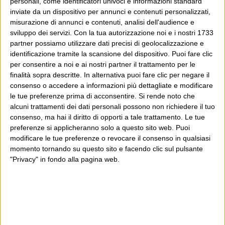
personali, come identificatori univoci e informazioni standard
pensato che parlasse della sezione di quartiere, o del
inviate da un dispositivo per annunci e contenuti personalizzati,
misurazione di annunci e contenuti, analisi dell'audience e
comitato elettorale, e le ho spiegato che l’appuntamento
sviluppo dei servizi.
Con la tua autorizzazione noi e i nostri 1733
era davanti al cinema Plinius. La risposta è Mac,
partner possiamo utilizzare dati precisi di geolocalizzazione e
ovviamente, e ti spaccio un motivo tra mille: non ha
identificazione tramite la scansione del dispositivo. Puoi fare clic
per consentire a noi e ai nostri partner il trattamento per le
l’infame cartella Temp.La mia lettura di Libra prosegue:
finalità sopra descritte. In alternativa puoi fare clic per negare il
così ho capito che “in franti” era un modo per tradurre
consenso o accedere a informazioni più dettagliate e modificare
gli errori di ortografia di Oswald, e me ne scuso con il
le tue preferenze prima di acconsentire.
Si rende noto che
alcuni trattamenti dei dati personali possono non richiedere il tuo
traduttore e l’interessato. E piantatela di accanirvi col
consenso, ma hai il diritto di opporti a tale trattamento. Le tue
povero Cat Stevens, che ha smentito da un pezzo di aver
preferenze si applicheranno solo a questo sito web. Puoi
appoggiato la condanna a morte di Salman Rushdie, ma
modificare le tue preferenze o revocare il consenso in qualsiasi
momento tornando su questo sito e facendo clic sul pulsante
ancora glielo rinfacciate. Già ha un nome che solo lui e
"Privacy" in fondo alla pagina web.
Gatto Pancieri, perché infierire?p.s. dopo il tuo
messaggio integralista sui Queen, sono uscito e ho
comprato Spirits Having Flown dei Bee Gees, per
ritorsione.