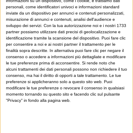
informazioni su un dispositivo, come i cookie, e trattiamo dati
un progetto giornalistico che prosegue da oltre 16
personali, come identificatori univoci e informazioni standard
anni, grazie a chi lo scopre, lo apprezza e lo
inviate da un dispositivo per annunci e contenuti personalizzati,
misurazione di annunci e contenuti, analisi dell'audience e
consiglia in giro.
sviluppo dei servizi.
Con la tua autorizzazione noi e i nostri 1733
partner possiamo utilizzare dati precisi di geolocalizzazione e
Leggi il Post, magari ti piace
identificazione tramite la scansione del dispositivo. Puoi fare clic
per consentire a noi e ai nostri partner il trattamento per le
finalità sopra descritte. In alternativa puoi fare clic per negare il
consenso o accedere a informazioni più dettagliate e modificare
Luca Sofri
Wittgenstein
Amud Rishon
,
Israele
,
rassegna
le tue preferenze prima di acconsentire.
Si rende noto che
stampa
alcuni trattamenti dei dati personali possono non richiedere il tuo
consenso, ma hai il diritto di opporti a tale trattamento. Le tue
preferenze si applicheranno solo a questo sito web. Puoi
modificare le tue preferenze o revocare il consenso in qualsiasi
momento tornando su questo sito e facendo clic sul pulsante
"Privacy" in fondo alla pagina web.
UN COMMENTO SU “
LEGGERE I
GIORNALI A GERUSALEMME
”