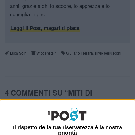
anni, grazie a chi lo scopre, lo apprezza e lo
consiglia in giro.
Leggi il Post, magari ti piace
Luca Sofri
Wittgenstein
Giuliano Ferrara
,
silvio berlusconi
4 COMMENTI SU “
MITI DI
GIOVENTÙ
”
31 Maggio 2011 at
cacioman
Il rispetto della tua riservatezza è la nostra
08:56
priorità