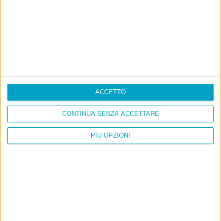
La sinistra de coccio
Don’t feed the trolls
A chi pensi, quando senti dire “patrimoniale”?
Con due pistole caricate a salve e un canestro di parole
Cinquantaquattro contro quarantasei
ACCETTO
CONTINUA SENZA ACCETTARE
PIÙ OPZIONI