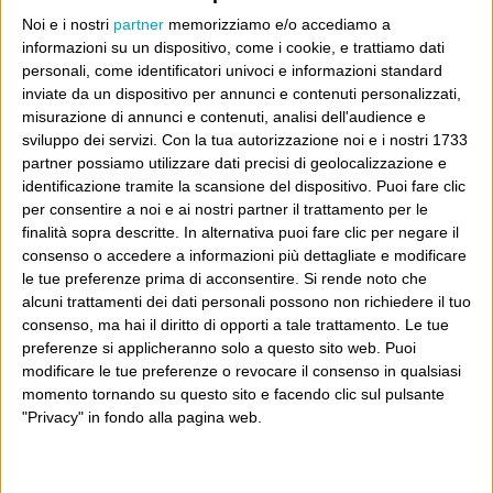
Noi e i nostri
partner
memorizziamo e/o accediamo a
Come non c’è mai stata in Italia una
informazioni su un dispositivo, come i cookie, e trattiamo dati
destra democratica o quanto meno
personali, come identificatori univoci e informazioni standard
non eversiva.
inviate da un dispositivo per annunci e contenuti personalizzati,
misurazione di annunci e contenuti, analisi dell'audience e
sviluppo dei servizi.
Con la tua autorizzazione noi e i nostri 1733
partner possiamo utilizzare dati precisi di geolocalizzazione e
identificazione tramite la scansione del dispositivo. Puoi fare clic
1 Giugno 2011 at 08:52
ilbarbaro
per consentire a noi e ai nostri partner il trattamento per le
finalità sopra descritte. In alternativa puoi fare clic per negare il
Come non c’è mai stato un Ferrara
consenso o accedere a informazioni più dettagliate e modificare
intelligente, tanto meno geniale, ve
le tue preferenze prima di acconsentire.
Si rende noto che
alcuni trattamenti dei dati personali possono non richiedere il tuo
lo siete inventati voi. Perché le
consenso, ma hai il diritto di opporti a tale trattamento. Le tue
vostre invenzioni vi fanno un gran
preferenze si applicheranno solo a questo sito web. Puoi
modificare le tue preferenze o revocare il consenso in qualsiasi
comodo.
momento tornando su questo sito e facendo clic sul pulsante
"Privacy" in fondo alla pagina web.
1 Giugno 2011 at
danemblog