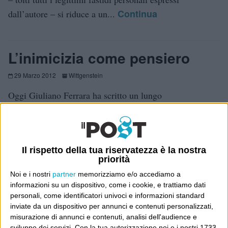
Continua
dall’autore – si riduce a un...
L’inimicizia come pensiero
29 Marzo 2012
Wittgenstein
Oggi Giuliano Ferrara ha scritto un lungo
articolo (online a pagamento) per spiegare ai lettori
come mai si senta di “tendenza montiana”. Ma la cosa
più interessante, per me che sono suo studioso da anni
Il rispetto della tua riservatezza è la nostra
Continua
(ho avuto anche l’opportunità di osservarlo...
priorità
Noi e i nostri
partner
memorizziamo e/o accediamo a
informazioni su un dispositivo, come i cookie, e trattiamo dati
Le lenti deformate
personali, come identificatori univoci e informazioni standard
inviate da un dispositivo per annunci e contenuti personalizzati,
21 Settembre 2011
Wittgenstein
misurazione di annunci e contenuti, analisi dell'audience e
sviluppo dei servizi.
Con la tua autorizzazione noi e i nostri 1733