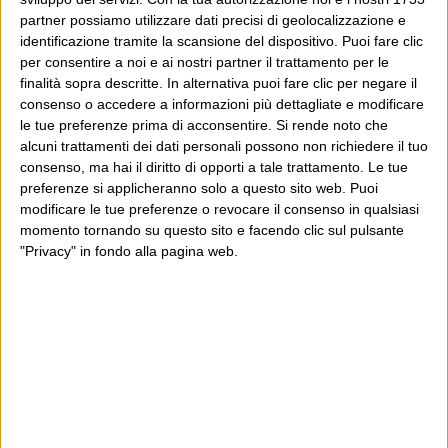
Scrissi qualche mese fa che il problema delle analisi
partner possiamo utilizzare dati precisi di geolocalizzazione e
politiche di Giuliano Ferrara è che non si può orientare
identificazione tramite la scansione del dispositivo. Puoi fare clic
per consentire a noi e ai nostri partner il trattamento per le
la propria visione del mondo sul non volerla dare vinta a
finalità sopra descritte. In alternativa puoi fare clic per negare il
Eugenio Scalfari e altri che ti danno ai nervi: c’è...
consenso o accedere a informazioni più dettagliate e modificare
Continua
le tue preferenze prima di acconsentire.
Si rende noto che
alcuni trattamenti dei dati personali possono non richiedere il tuo
consenso, ma hai il diritto di opporti a tale trattamento. Le tue
preferenze si applicheranno solo a questo sito web. Puoi
Io rimanderei (risposta a
modificare le tue preferenze o revocare il consenso in qualsiasi
Giuliano Ferrara sulla fine del
momento tornando su questo sito e facendo clic sul pulsante
"Privacy" in fondo alla pagina web.
berlusconismo)
12 Giugno 2011
Wittgenstein
Caro Giuliano, ho una prima perplessità di metodo sul
tuo invito a una riflessione seria ed equilibrata sul
berlusconismo che tu stesso implichi moribondo. Come
puoi capire anche tu, un invito a discutere comportandosi