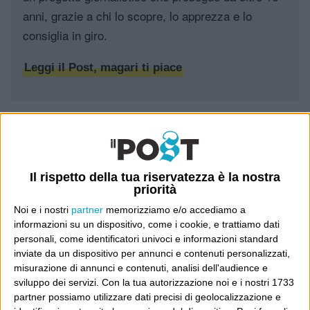
anni, grazie a chi lo scopre, lo apprezza e lo
consiglia in giro.
Leggi il Post, magari ti piace
Luca Sofri
Wittgenstein
Giornalismo
Il rispetto della tua riservatezza è la nostra
priorità
3 COMMENTI SU “
COSE DATE PER
Noi e i nostri
partner
memorizziamo e/o accediamo a
informazioni su un dispositivo, come i cookie, e trattiamo dati
SCONTATE
”
personali, come identificatori univoci e informazioni standard
inviate da un dispositivo per annunci e contenuti personalizzati,
misurazione di annunci e contenuti, analisi dell'audience e
5 Aprile 2012 at
Luca Bassini
sviluppo dei servizi.
Con la tua autorizzazione noi e i nostri 1733
partner possiamo utilizzare dati precisi di geolocalizzazione e
13:34