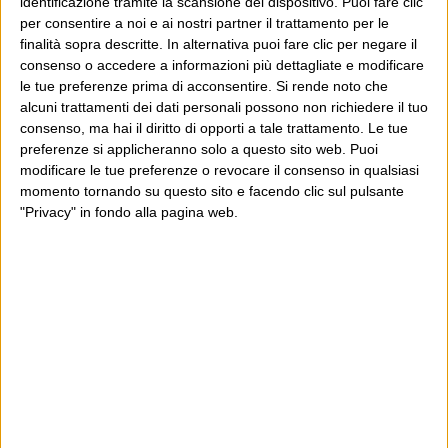
identificazione tramite la scansione del dispositivo. Puoi fare clic
per consentire a noi e ai nostri partner il trattamento per le
Pratica diffusissima anche in Italia
finalità sopra descritte. In alternativa puoi fare clic per negare il
putroppo, specie nella riviste
consenso o accedere a informazioni più dettagliate e modificare
le tue preferenze prima di acconsentire.
Si rende noto che
cosiddette “tecnologiche”… In calo
alcuni trattamenti dei dati personali possono non richiedere il tuo
negli ultimi tempi, perché le aziende
consenso, ma hai il diritto di opporti a tale trattamento. Le tue
hanno meno soldi di prima…
preferenze si applicheranno solo a questo sito web. Puoi
modificare le tue preferenze o revocare il consenso in qualsiasi
momento tornando su questo sito e facendo clic sul pulsante
"Privacy" in fondo alla pagina web.
5 Aprile 2012 at 13:43
albertog
Credo che stiamo parlando di
pratiche come questa: “L’invito è
aperto a tutte le testate (giornali,
televisioni, radio, siti internet) che
siano interessate a parlare di ###
come destinazione turistica. La visita