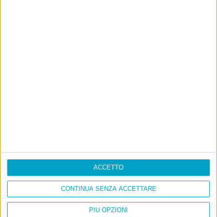
E per i regali di Natale
ACCETTO
CONTINUA SENZA ACCETTARE
PIÙ OPZIONI