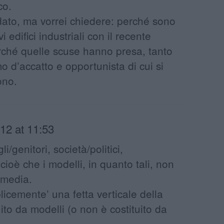
co.
ato, ma vorrei chiedere: perché sono
vi edifici industriali con il recente
ché quelle scuse hanno presa, tanto
o d’accatto e opportunista di cui si
ono.
12 at 11:53
li/genitori, società/politici,
, cioè che i modelli, in quanto tali, non
a media.
plicemente’ una fetta verticale della
uito da modelli (o non è costituito da