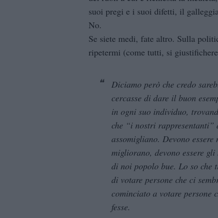
suoi pregi e i suoi difetti, il gallegg
No.
Se siete medi, fate altro. Sulla polit
ripetermi (come tutti, si giustificher
Diciamo però che credo sarebb
cercasse di dare il buon esem
in ogni suo individuo, trovand
che “i nostri rappresentanti” d
assomigliano. Devono essere me
migliorano, devono essere gli 
di noi popolo bue. Lo so che
di votare persone che ci semb
cominciato a votare persone 
fesse.