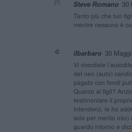
30 
Steve Romano
Tanto più che tuo figl
mentre nessuno è costr
30 Maggi
ilbarbaro
Vi ricordate l’autodif
del neo (auto) candid
pagato con fondi pubb
Quanto ai figli? Anz
testimoniare il propr
intenderci, le ho ad
solo per merito mio) 
guardo intorno e dico