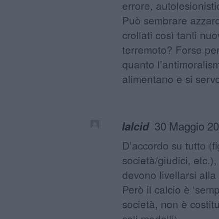
errore, autolesionisti
Può sembrare azzard
crollati così tanti nuo
terremoto? Forse per
quanto l’antimoralism
alimentano e si serv
30 Maggio 20
lalcid
D’accordo su tutto (fig
società/giudici, etc.)
devono livellarsi all
Però il calcio è ‘sem
società, non è costit
soli modelli).