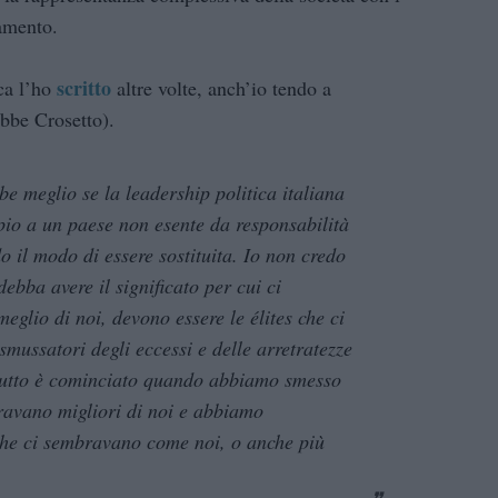
iamento.
scritto
ica l’ho
altre volte, anch’io tendo a
ebbe Crosetto).
e meglio se la leadership politica italiana
pio a un paese non esente da responsabilità
o il modo di essere sostituita. Io non credo
ebba avere il significato per cui ci
glio di noi, devono essere le élites che ci
smussatori degli eccessi e delle arretratezze
 tutto è cominciato quando abbiamo smesso
ravano migliori di noi e abbiamo
che ci sembravano come noi, o anche più