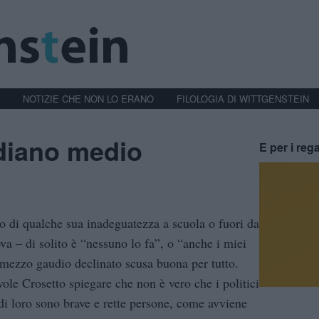
NOTIZIE CHE NON LO ERANO
FILOLOGIA DI WITTGENSTEIN
diano medio
E per i rega
o di qualche sua inadeguatezza a scuola o fuori da
ova – di solito è “nessuno lo fa”, o “anche i miei
ezzo gaudio declinato scusa buona per tutto.
vole Crosetto spiegare che non è vero che i politici
di loro sono brave e rette persone, come avviene