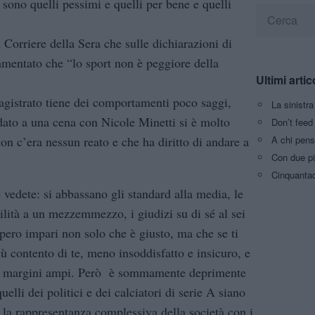
ci sono quelli pessimi e quelli per bene e quelli
Corriere della Sera che sulle dichiarazioni di
mentato che “lo sport non è peggiore della
Ultimi artic
gistrato tiene dei comportamenti poco saggi,
La sinistr
dato a una cena con Nicole Minetti si è molto
Don’t feed 
A chi pens
non c’era nessun reato e che ha diritto di andare a
Con due pi
Cinquantaq
edete: si abbassano gli standard alla media, le
ilità a un mezzemmezzo, i giudizi su di sé al sei
spero impari non solo che è giusto, ma che se ti
ù contento di te, meno insoddisfatto e insicuro, e
mo margini ampi. Però è sommamente deprimente
lli dei politici e dei calciatori di serie A siano
à, la rappresentanza complessiva della società con i