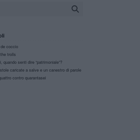
oli
a de coccio
the trolls
i, quando senti dire “patrimoniale”?
stole caricate a salve e un canestro di parole
uattro contro quarantasei