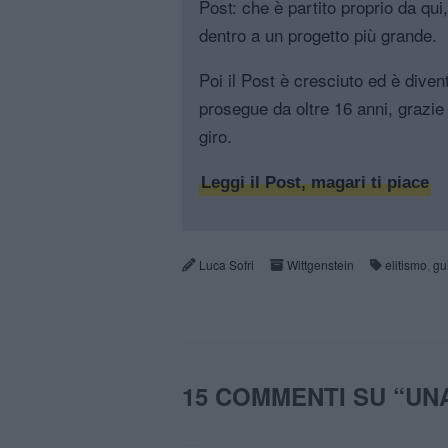
Post: che è partito proprio da qui
dentro a un progetto più grande.
Poi il Post è cresciuto ed è diven
prosegue da oltre 16 anni, grazie 
giro.
Leggi il Post, magari ti piace
Luca Sofri
Wittgenstein
elitismo
,
gu
15 COMMENTI SU “
UNA