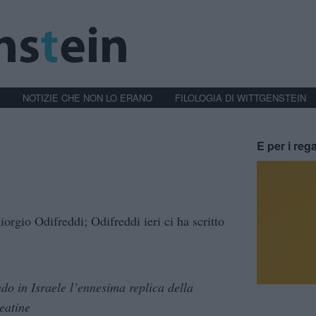
NOTIZIE CHE NON LO ERANO
FILOLOGIA DI WITTGENSTEIN
E per i rega
iorgio Odifreddi; Odifreddi ieri ci ha scritto
ndo in Israele l’ennesima replica della
eatine