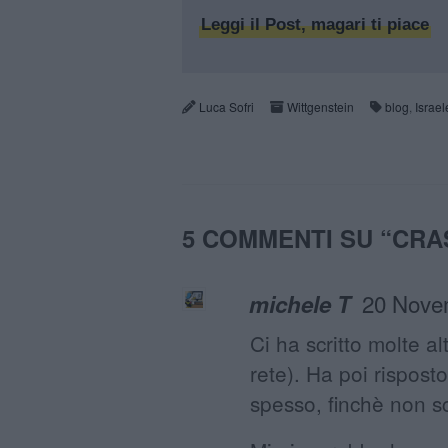
Leggi il Post, magari ti piace
Luca Sofri
Wittgenstein
blog
,
Israel
5 COMMENTI SU “
CRA
20 Nove
michele T
Ci ha scritto molte alt
rete). Ha poi rispost
spesso, finchè non sc