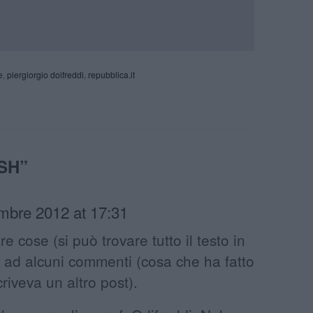
e
,
piergiorgio doifreddi
,
repubblica.it
SH
”
mbre 2012 at 17:31
re cose (si può trovare tutto il testo in
o ad alcuni commenti (cosa che ha fatto
riveva un altro post).