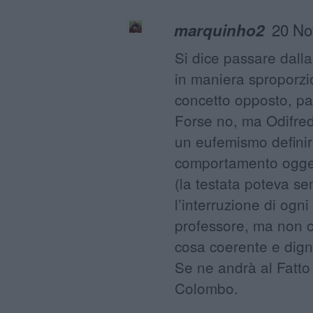
20 No
marquinho2
Si dice passare dall
in maniera sproporzio
concetto opposto, pa
Forse no, ma Odifredd
un eufemismo definire
comportamento ogget
(la testata poteva s
l’interruzione di ogn
professore, ma non ca
cosa coerente e dign
Se ne andrà al Fatto
Colombo.