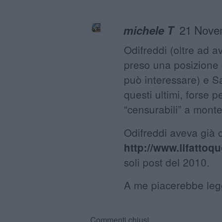
21 Nove
michele T
Odifreddi (oltre ad a
preso una posizione
può interessare) e S
questi ultimi, forse p
“censurabili” a monte)
Odifreddi aveva già c
http://www.ilfattoqu
soli post del 2010.
A me piacerebbe legg
Commenti chiusi