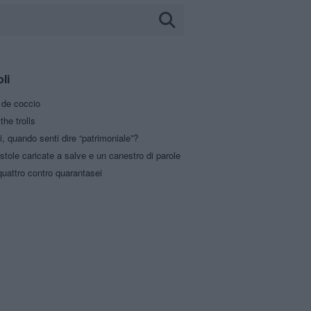
oli
a de coccio
the trolls
i, quando senti dire “patrimoniale”?
stole caricate a salve e un canestro di parole
uattro contro quarantasei