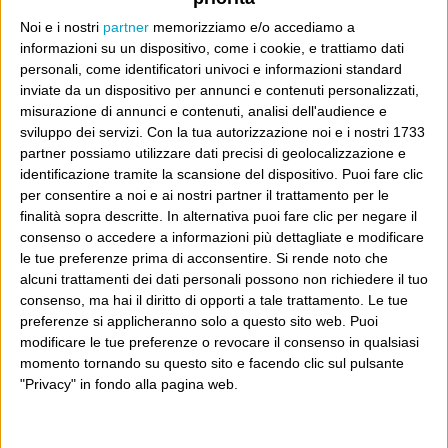
un progetto giornalistico che prosegue da oltre 16
Noi e i nostri
partner
memorizziamo e/o accediamo a
anni, grazie a chi lo scopre, lo apprezza e lo
informazioni su un dispositivo, come i cookie, e trattiamo dati
personali, come identificatori univoci e informazioni standard
consiglia in giro.
inviate da un dispositivo per annunci e contenuti personalizzati,
misurazione di annunci e contenuti, analisi dell'audience e
Leggi il Post, magari ti piace
sviluppo dei servizi.
Con la tua autorizzazione noi e i nostri 1733
partner possiamo utilizzare dati precisi di geolocalizzazione e
identificazione tramite la scansione del dispositivo. Puoi fare clic
per consentire a noi e ai nostri partner il trattamento per le
Luca Sofri
Cartastampata
,
Vanity Fair
Elton John
finalità sopra descritte. In alternativa puoi fare clic per negare il
consenso o accedere a informazioni più dettagliate e modificare
le tue preferenze prima di acconsentire.
Si rende noto che
alcuni trattamenti dei dati personali possono non richiedere il tuo
consenso, ma hai il diritto di opporti a tale trattamento. Le tue
preferenze si applicheranno solo a questo sito web. Puoi
2 COMMENTI SU “
THE PIANO
modificare le tue preferenze o revocare il consenso in qualsiasi
PLAYER
”
momento tornando su questo sito e facendo clic sul pulsante
"Privacy" in fondo alla pagina web.
Pingback:
Home Again di Elton John