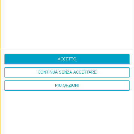
La sinistra de coccio
Don’t feed the trolls
A chi pensi, quando senti dire “patrimoniale”?
Con due pistole caricate a salve e un canestro di parole
Cinquantaquattro contro quarantasei
ACCETTO
CONTINUA SENZA ACCETTARE
PIÙ OPZIONI