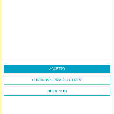
27 Maggio 2014 at
looreenzoo
23:35
Pifo, ma che vuoi che ne sappia
Sofri di sondaggi, previsioni, scienze
sociali? Renzi ha vinto, chi se ne
frega di tutto resto!
ACCETTO
CONTINUA SENZA ACCETTARE
28 Maggio 2014 at 08:16
layos
PIÙ OPZIONI
Non vorrei che ci dimenticassimo in
tutto questo l’uso che è sempre stato
fatto dei sondaggi a fini di