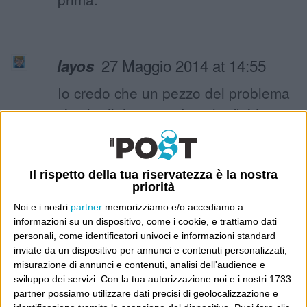
27 Maggio 2014 at 14:55
layos
Io credo che un pezzo del problema
sia che l’elettorato è molto fluido.
Conosco personalmente gente che
ondeggia fra 5 stelle, Tsipras e Lega
come se fossero più o meno la
Il rispetto della tua riservatezza è la nostra
priorità
stessa cosa. Gente che segue la
Noi e i nostri
partner
memorizziamo e/o accediamo a
politica sueprficialmente e si lascia
informazioni su un dispositivo, come i cookie, e trattiamo dati
incantare da questo o quell’altro
personali, come identificatori univoci e informazioni standard
inviate da un dispositivo per annunci e contenuti personalizzati,
claim più o meno in linea col suo
misurazione di annunci e contenuti, analisi dell'audience e
sentire: “no euro” “basta immigrati”
sviluppo dei servizi.
Con la tua autorizzazione noi e i nostri 1733
“meno tasse” ecc.. Cosa che grazie
partner possiamo utilizzare dati precisi di geolocalizzazione e