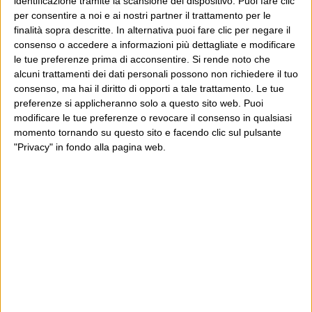
identificazione tramite la scansione del dispositivo. Puoi fare clic
alla padronanza (in senso lato) dei
per consentire a noi e ai nostri partner il trattamento per le
vecchi media, consentiva a
finalità sopra descritte. In alternativa puoi fare clic per negare il
consenso o accedere a informazioni più dettagliate e modificare
Berlusconi di fare carne da macello
le tue preferenze prima di acconsentire.
Si rende noto che
degli avversari, avendo questo
alcuni trattamenti dei dati personali possono non richiedere il tuo
consenso, ma hai il diritto di opporti a tale trattamento. Le tue
terriorio di caccia elettorale
preferenze si applicheranno solo a questo sito web. Puoi
praticamente in esclusiva.
modificare le tue preferenze o revocare il consenso in qualsiasi
momento tornando su questo sito e facendo clic sul pulsante
Siccome i sondaggi sono una
"Privacy" in fondo alla pagina web.
fotografia, questa gente in perpeuto
movimento fa si che la foto venga
sempre mossa. In più c’e’ un altro
aspetto che è come la gente si sente
e come si è sempre proclamata. Uno
che è sempre stato di destra fa
fatica ad ammettere di votare il PD e