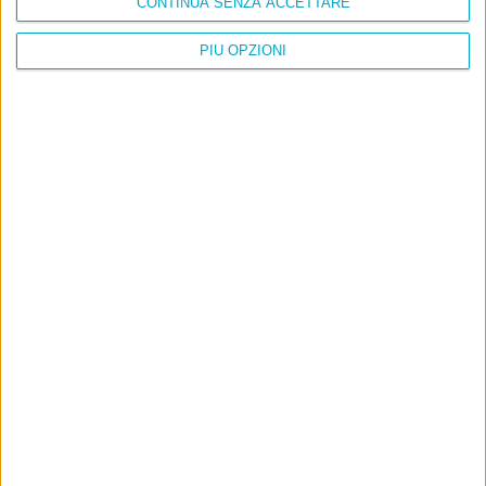
CONTINUA SENZA ACCETTARE
PIÙ OPZIONI
Ultimi articoli
La sinistra de coccio
Don’t feed the trolls
A chi pensi, quando senti dire “patrimoniale”?
Con due pistole caricate a salve e un canestro di parole
Cinquantaquattro contro quarantasei