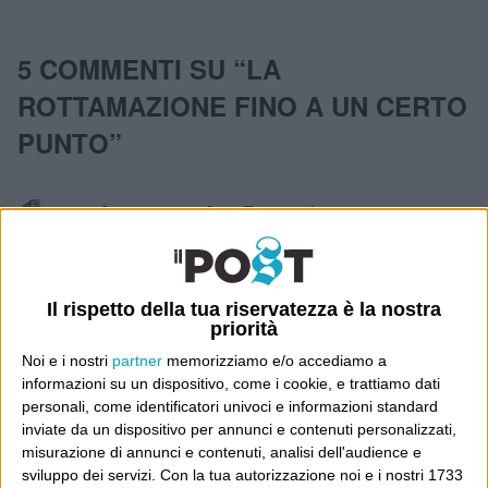
5 COMMENTI SU “
LA
ROTTAMAZIONE FINO A UN CERTO
PUNTO
”
2 Dicembre 2015 at
dmusmeci
09:21
Però così detta si salva l’intenzione
Il rispetto della tua riservatezza è la nostra
del rottamatore, che viene piegato
priorità
contro natura alla ritualità vespiana,
Noi e i nostri
partner
memorizziamo e/o accediamo a
aggirando il dubbio che il sedersi
informazioni su un dispositivo, come i cookie, e trattiamo dati
personali, come identificatori univoci e informazioni standard
sullo scranno ancora caldo del
inviate da un dispositivo per annunci e contenuti personalizzati,
rottamato venga fatto da Renzi con
misurazione di annunci e contenuti, analisi dell'audience e
sviluppo dei servizi.
Con la tua autorizzazione noi e i nostri 1733
sommo piacere.