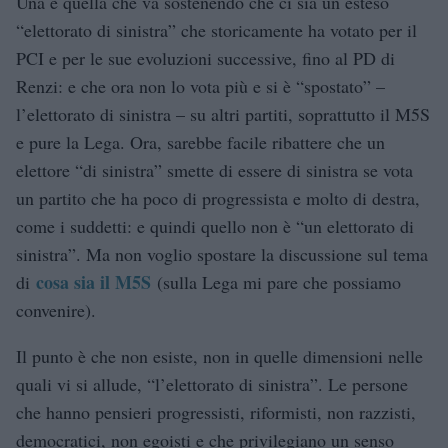
Una è quella che va sostenendo che ci sia un esteso
“elettorato di sinistra” che storicamente ha votato per il
PCI e per le sue evoluzioni successive, fino al PD di
Renzi: e che ora non lo vota più e si è “spostato” –
l’elettorato di sinistra – su altri partiti, soprattutto il M5S
e pure la Lega. Ora, sarebbe facile ribattere che un
elettore “di sinistra” smette di essere di sinistra se vota
un partito che ha poco di progressista e molto di destra,
come i suddetti: e quindi quello non è “un elettorato di
sinistra”. Ma non voglio spostare la discussione sul tema
cosa sia il M5S
di
(sulla Lega mi pare che possiamo
convenire).
Il punto è che non esiste, non in quelle dimensioni nelle
quali vi si allude, “l’elettorato di sinistra”. Le persone
che hanno pensieri progressisti, riformisti, non razzisti,
democratici, non egoisti e che privilegiano un senso