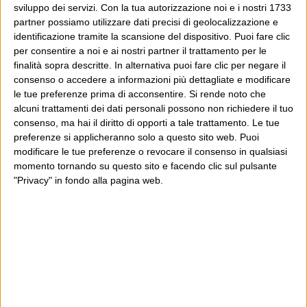
siamo invece che quello che potremmo essere: i nostri
sviluppo dei servizi.
Con la tua autorizzazione noi e i nostri 1733
partner possiamo utilizzare dati precisi di geolocalizzazione e
egoismi, i nostri razzismi, le nostre frustrazioni, le nostre
identificazione tramite la scansione del dispositivo. Puoi fare clic
mediocrità, i nostri bisogni di nemici, di capri espiatori,
per consentire a noi e ai nostri partner il trattamento per le
di sentirci vittime e incolpevoli dei nostri destini. Nei
finalità sopra descritte. In alternativa puoi fare clic per negare il
consenso o accedere a informazioni più dettagliate e modificare
momenti peggiori aumentandole, tutte queste cose.
le tue preferenze prima di acconsentire.
Si rende noto che
alcuni trattamenti dei dati personali possono non richiedere il tuo
Perché sto dicendo tutto questo?, cosa ne facciamo?
consenso, ma hai il diritto di opporti a tale trattamento. Le tue
Perché sono sterili i discorsi sul “recuperare l’elettorato
preferenze si applicheranno solo a questo sito web. Puoi
di sinistra” passato ad altri partiti, visto che non c’è
modificare le tue preferenze o revocare il consenso in qualsiasi
momento tornando su questo sito e facendo clic sul pulsante
l’elettorato di sinistra (quello di sinistra
davvero
è
"Privacy" in fondo alla pagina web.
rimasto, o in parte non vota): la riflessione che andrebbe
fatta è su come recuperare un elettorato che non è mai
stato di sinistra e che si è dimostrato disponibile a
muoversi, in tempi completamente cambiati – ma che
molti pigri e stagionati osservatori trattano come il
Novecento – senza smettere di essere un partito di
sinistra.