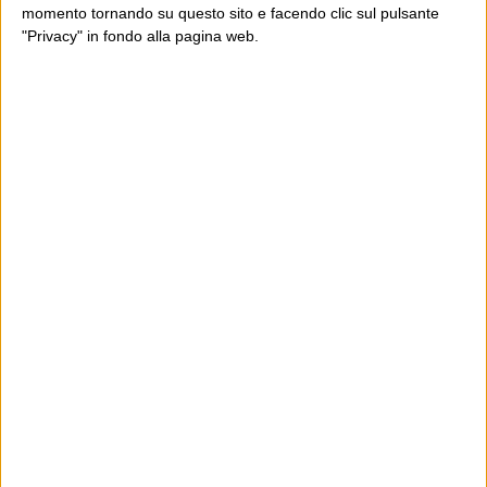
momento tornando su questo sito e facendo clic sul pulsante
"Privacy" in fondo alla pagina web.
Dove sei?
Wittgenstein è il blog di Luca Sofri, il fondatore e
direttore editoriale del giornale online il Post. Forse
sei qui perché conosci già il Post, o forse sei
capitato qui per altri giri.
In questo secondo caso, e se Wittgenstein ti piace,
potrebbe piacerti anche il Post: che è partito
proprio da qui, e dal voler portare gli approcci di
questo blog dentro a un progetto più grande.
Poi il Post è cresciuto ed è diventato anche altro:
un progetto giornalistico che prosegue da oltre 16
anni, grazie a chi lo scopre, lo apprezza e lo