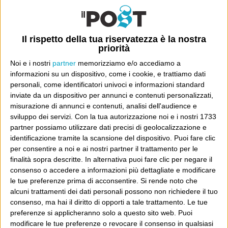
non mostrano un limite della destra, ma un suo successo.
A sinistra c’è un totale disarmo di idee e progetti, in
Il rispetto della tua riservatezza è la nostra
questi anni: bei tempi quando almeno dirigenze fossili,
priorità
invecchiate e anacronistiche nei partiti di sinistra si
Noi e i nostri
partner
memorizziamo e/o accediamo a
opponevano a progetti di rinnovamento, buoni o cattivi
informazioni su un dispositivo, come i cookie, e trattiamo dati
che fossero. Almeno c’erano progetti di rinnovamento,
personali, come identificatori univoci e informazioni standard
inviate da un dispositivo per annunci e contenuti personalizzati,
all’interno e all’esterno dei partiti. Adesso nessuno sa
misurazione di annunci e contenuti, analisi dell'audience e
che pesci prendere (sì, l’allusione è voluta), nemmeno
sviluppo dei servizi.
Con la tua autorizzazione noi e i nostri 1733
tra chi dà la colpa al PD, e si finisce a ridere delle
partner possiamo utilizzare dati precisi di geolocalizzazione e
identificazione tramite la scansione del dispositivo. Puoi fare clic
persone che una volta si sapevano convincere e ora le
per consentire a noi e ai nostri partner il trattamento per le
convince qualcun altro. Le persone poco informate sono
finalità sopra descritte. In alternativa puoi fare clic per negare il
maggioranze, se non si lavora sull’informazione: questo
consenso o accedere a informazioni più dettagliate e modificare
le tue preferenze prima di acconsentire.
Si rende noto che
è il primo fallimento – gestibile – di una democrazia e di
alcuni trattamenti dei dati personali possono non richiedere il tuo
una cultura progressista. Il secondo è in quel video: del
consenso, ma hai il diritto di opporti a tale trattamento. Le tue
quale Salvini si starà rallegrando, lui con buone ragioni.
preferenze si applicheranno solo a questo sito web. Puoi
modificare le tue preferenze o revocare il consenso in qualsiasi