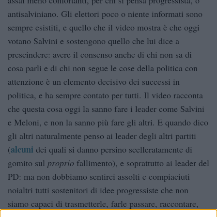
antisalviniano. Gli elettori poco o niente informati sono
sempre esistiti, e quello che il video mostra è che oggi
votano Salvini e sostengono quello che lui dice a
prescindere: avere il consenso anche di chi non sa di
cosa parli e di chi non segue le cose della politica con
attenzione è un elemento decisivo dei successi in
politica, e ha sempre contato per tutti. Il video racconta
che questa cosa oggi la sanno fare i leader come Salvini
e Meloni, e non la sanno più fare gli altri. E quando dico
gli altri naturalmente penso ai leader degli altri partiti
alcuni
(
dei quali si danno persino scelleratamente di
gomito sul
proprio
fallimento), e soprattutto ai leader del
PD: ma non dobbiamo sentirci assolti e compiaciuti
noialtri tutti sostenitori di idee progressiste che non
siamo capaci di trasmetterle, farle passare, raccontare,
nemmeno ai nostri vicini di pianerottolo. Quelle persone