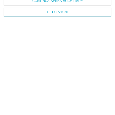
CONTINUA SENZA ACCETTARE
Cinquantaquattro contro quarantasei
PIÙ OPZIONI