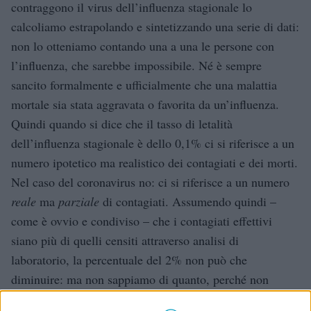
contraggono il virus dell’influenza stagionale lo
calcoliamo estrapolando e sintetizzando una serie di dati:
non lo otteniamo contando una a una le persone con
l’influenza, che sarebbe impossibile. Né è sempre
sancito formalmente e ufficialmente che una malattia
mortale sia stata aggravata o favorita da un’influenza.
Quindi quando si dice che il tasso di letalità
dell’influenza stagionale è dello 0,1% ci si riferisce a un
numero ipotetico ma realistico dei contagiati e dei morti.
Nel caso del coronavirus no: ci si riferisce a un numero
reale
ma
parziale
di contagiati. Assumendo quindi –
come è ovvio e condiviso – che i contagiati effettivi
siano più di quelli censiti attraverso analisi di
laboratorio, la percentuale del 2% non può che
diminuire: ma non sappiamo di quanto, perché non
sappiamo quanti sono i contagiati effettivi. In teoria il