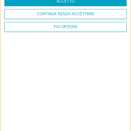
ACCETTO
E per i regali di Natale
CONTINUA SENZA ACCETTARE
PIÙ OPZIONI
Ultimi articoli