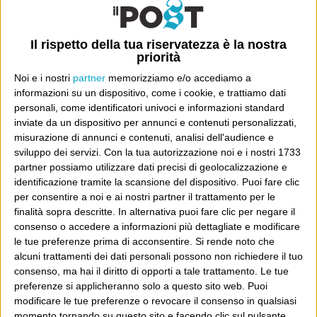
tasso di letalità potrebbe essere persino più basso di
quello dell’influenza. Non ne abbiamo idea, al momento.
Il rispetto della tua riservatezza è la nostra
priorità
Questo però significa che per quello che sappiamo oggi,
non ci sono necessariamente molte più probabilità di
Noi e i nostri
partner
memorizziamo e/o accediamo a
informazioni su un dispositivo, come i cookie, e trattiamo dati
morire dopo aver contratto il coronavirus di quante ce ne
personali, come identificatori univoci e informazioni standard
siano facendosi venire l’influenza stagionale. Per dire: le
inviate da un dispositivo per annunci e contenuti personalizzati,
persone che si trovano sulle nave dove è stato individuato
misurazione di annunci e contenuti, analisi dell'audience e
sviluppo dei servizi.
Con la tua autorizzazione noi e i nostri 1733
un contagiato non hanno ragioni di temere un contagio
partner possiamo utilizzare dati precisi di geolocalizzazione e
più rapido e diffuso di quello dell’influenza, e soprattutto
identificazione tramite la scansione del dispositivo. Puoi fare clic
non rischiano di morirne più di quanto non morirebbero
per consentire a noi e ai nostri partner il trattamento per le
finalità sopra descritte. In alternativa puoi fare clic per negare il
per un’influenza. Quelle persone sono “in quarantena”
consenso o accedere a informazioni più dettagliate e modificare
non perché siano in pericolo, ma per limitare il rischio
le tue preferenze prima di acconsentire.
Si rende noto che
che possano essere veicoli di una maggiore diffusione
alcuni trattamenti dei dati personali possono non richiedere il tuo
consenso, ma hai il diritto di opporti a tale trattamento. Le tue
del virus. Lo stesso vale per le preoccupazioni quando si
preferenze si applicheranno solo a questo sito web. Puoi
individua un caso di contagio in un paese o una città o
modificare le tue preferenze o revocare il consenso in qualsiasi
un’area nuova: il timore
non è
che le persone in
momento tornando su questo sito e facendo clic sul pulsante