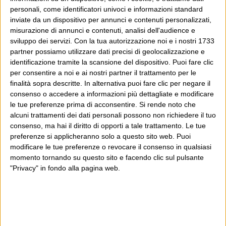
personali, come identificatori univoci e informazioni standard
Il governo di lavarsi le mani
inviate da un dispositivo per annunci e contenuti personalizzati,
misurazione di annunci e contenuti, analisi dell'audience e
sviluppo dei servizi.
Con la tua autorizzazione noi e i nostri 1733
19 Ottobre 2020
Wittgenstein
partner possiamo utilizzare dati precisi di geolocalizzazione e
I commenti agli annunci di
identificazione tramite la scansione del dispositivo. Puoi fare clic
per consentire a noi e ai nostri partner il trattamento per le
Giuseppe Conte di ieri sera sono
finalità sopra descritte. In alternativa puoi fare clic per negare il
stati assai unanimi: l’impressione
consenso o accedere a informazioni più dettagliate e modificare
di quasi tutti è che le nuove limitazioni introdotte siano
le tue preferenze prima di acconsentire.
Si rende noto che
alcuni trattamenti dei dati personali possono non richiedere il tuo
piuttosto insignificanti, e che Conte non abbia avuto il
consenso, ma hai il diritto di opporti a tale trattamento. Le tue
Continua
coraggio di commisurarle ai rischi realistici...
preferenze si applicheranno solo a questo sito web. Puoi
modificare le tue preferenze o revocare il consenso in qualsiasi
momento tornando su questo sito e facendo clic sul pulsante
"Privacy" in fondo alla pagina web.
La speranza della marmotta
18 Ottobre 2020
Wittgenstein
In questo grande giorno della