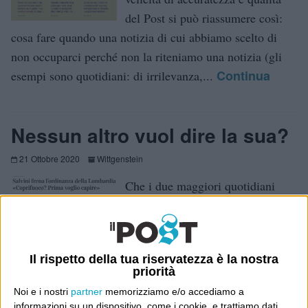
del Post si può riassumere così:
cosa fare quando una notizia di cui abbiamo scelto di
non occuparci perché non la riteniamo una notizia (gli
Continua
esempi sono quotidiani: di irrilevanza,...
Nessun altro vuol dire la sua?
21 Ottobre 2020
Wittgenstein
Che i due maggiori quotidiani
nazionali oggi abbiano ciascuno una diversa notizia
principale sui progetti di limitazioni contro il contagio e
nessuno dei due abbia quella dell’altro, la dice lunga
Il rispetto della tua riservatezza è la nostra
sulla confusione informativa generale e sulla corsa alle
priorità
Continua
ipotesi e...
Noi e i nostri
partner
memorizziamo e/o accediamo a
informazioni su un dispositivo, come i cookie, e trattiamo dati