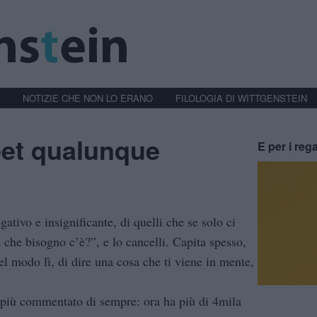
NOTIZIE CHE NON LO ERANO
FILOLOGIA DI WITTGENSTEIN
eet qualunque
E per i rega
gativo e insignificante, di quelli che se solo ci
a che bisogno c’è?”, e lo cancelli. Capita spesso,
uel modo lì, di dire una cosa che ti viene in mente,
t più commentato di sempre: ora ha più di 4mila