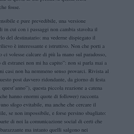
che fosse.
sibile e pure prevedibile, una versione
i in cui con i passaggi non cambia stavolta il
lo del destinatario: ma vederne dispiegato il
ievo è interessante e istruttivo. Non che porti a
o ci volesse calcare di più la mano sul paradosso,
 di estranei non mi ha capito”: non si parla mai a
lcuni casi non ha nemmeno senso provarci. Rivista al
esto post davvero ridondante, da giorno di festa
, quest’anno”), questa piccola reazione a catena
che hanno enormi quote di follower) racconta
, uno sfogo evitabile, ma anche che cercare il
ile, se non impossibile, e forse persino sbagliato:
arte di noi la comunicazione social di certi che
barazzante ma intanto quelli salgono nei