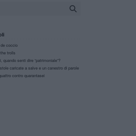
oli
a de coccio
the trolls
i, quando senti dire “patrimoniale”?
stole caricate a salve e un canestro di parole
uattro contro quarantasei