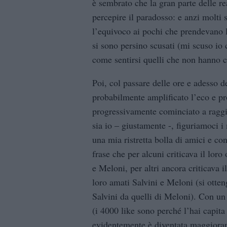
è sembrato che la gran parte delle re
percepire il paradosso: e anzi molti 
l’equivoco ai pochi che prendevano la
si sono persino scusati (mi scuso io
come sentirsi quelli che non hanno ca
Poi, col passare delle ore e adesso d
probabilmente amplificato l’eco e pro
progressivamente cominciato a ragg
sia io – giustamente -, figuriamoci i 
una mia ristretta bolla di amici e con
frase che per alcuni criticava il loro 
e Meloni, per altri ancora criticava i
loro amati Salvini e Meloni (si otteng
Salvini da quelli di Meloni). Con un 
(i 4000 like sono perché l’hai capita
evidentemente è diventata maggioran