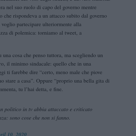
“era nel suo ruolo di capo del governo mentre
sto che rispondeva a un attacco subito dal governo
 voglio partecipare ulteriormente alla
zza di polemica: torniamo al tweet, a
u una cosa che penso tuttora, ma scegliendo un
, il minimo sindacale: quello che in una
ggi ti farebbe dire “certo, meno male che piove
o stare a casa”. Oppure “proprio una bella gita di
enta, tu l’hai detta, e fine.
politico in tv abbia attaccato e criticato
enza: sono cose che non si fanno.
ril 10, 2020