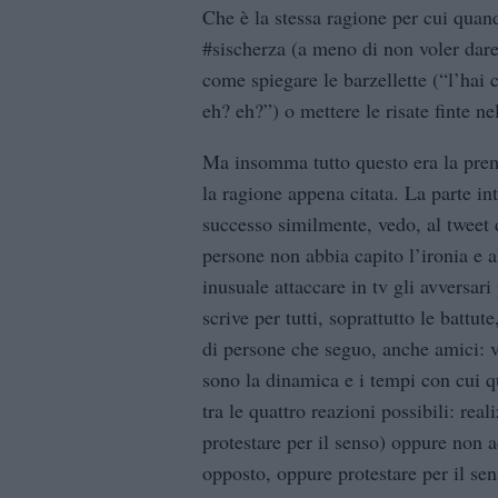
Che è la stessa ragione per cui quand
#sischerza (a meno di non voler dare
come spiegare le barzellette (“l’hai
eh? eh?”) o mettere le risate finte n
Ma insomma tutto questo era la prem
la ragione appena citata. La parte in
successo similmente, vedo, al tweet 
persone non abbia capito l’ironia e 
inusuale attaccare in tv gli avversari
scrive per tutti, soprattutto le battu
di persone che seguo, anche amici: v
sono la dinamica e i tempi con cui q
tra le quattro reazioni possibili: rea
protestare per il senso) oppure non 
opposto, oppure protestare per il se