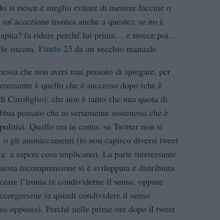
o si riesce è meglio evitare di mettere faccine o
 un’accezione ironica anche a queste): se no è
 capita? fa ridere perché lui prima… e invece poi…
Punto 23
elle sitcom.
da un vecchio manuale.
essa che non avrei mai pensato di spiegare, per
teressante è quello che è successo dopo (che è
di Carofiglio): che non è tanto che una quota di
abbia pensato che io seriamente sostenessi che è
 politici. Quello era in conto: su Twitter non si
te, o gli ammiccamenti (io non capisco diversi tweet
a’ a sapere cosa implicano). La parte interessante
uesta incomprensione si è sviluppata e distribuita
lizzare l’ironia (e condividerne il senso, oppure
accorgersene (e quindi condividere il senso
nso opposto). Perché nelle prime ore dopo il tweet