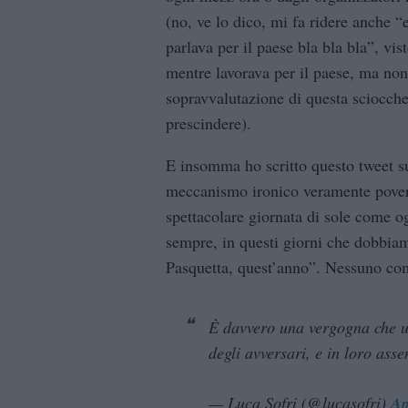
(no, ve lo dico, mi fa ridere anche 
parlava per il paese bla bla bla”, vi
mentre lavorava per il paese, ma non
sopravvalutazione di questa sciocche
prescindere).
E insomma ho scritto questo tweet s
meccanismo ironico veramente povero
spettacolare giornata di sole come o
sempre, in questi giorni che dobbiam
Pasquetta, quest’anno”. Nessuno comm
È davvero una vergogna che un 
degli avversari, e in loro ass
— Luca Sofri (@lucasofri)
Ap