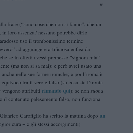
lla frase (“sono cose che non si fanno”, che un
i, in loro assenza? nessuno potrebbe dirlo
 paradosso uso il trombonissimo termine
vvero” ad aggiungere artificiosa enfasi da
che se in effetti avessi premesso “signora mia”
dente (ma non si sa mai): e però avrei usato una
 anche nelle sue forme ironiche; e poi l’ironia è
 equivoco tra il vero e falso (su cosa sia l’ironia
rimando qui
le vengono attribuiti
); se non
suona
o il contenuto palesemente falso, non funziona
un
 Gianrico Carofiglio ha scritto la mattina dopo
ior cura – e gli stessi accorgimenti)