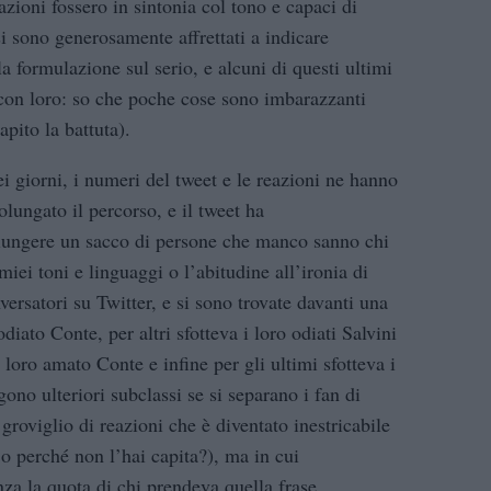
azioni fossero in sintonia col tono e capaci di
si sono generosamente affrettati a indicare
 formulazione sul serio, e alcuni di questi ultimi
 con loro: so che poche cose sono imbarazzanti
pito la battuta).
ei giorni, i numeri del tweet e le reazioni ne hanno
lungato il percorso, e il tweet ha
iungere un sacco di persone che manco sanno chi
miei toni e linguaggi o l’abitudine all’ironia di
versatori su Twitter, e si sono trovate davanti una
odiato Conte, per altri sfotteva i loro odiati Salvini
l loro amato Conte e infine per gli ultimi sfotteva i
ono ulteriori subclassi se si separano i fan di
groviglio di reazioni che è diventato inestricabile
 o perché non l’hai capita?), ma in cui
za la quota di chi prendeva quella frase