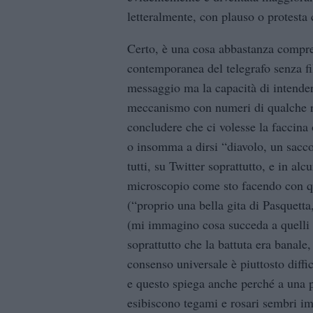
letteralmente, con plauso o protesta 
Certo, è una cosa abbastanza compren
contemporanea del telegrafo senza fil
messaggio ma la capacità di intender
meccanismo con numeri di qualche ril
concludere che ci volesse la faccina 
o insomma a dirsi “diavolo, un sacco
tutti, su Twitter soprattutto, e in a
microscopio come sto facendo con qu
(“proprio una bella gita di Pasquetta
(mi immagino cosa succeda a quelli 
soprattutto che la battuta era banale
consenso universale è piuttosto diffic
e questo spiega anche perché a una p
esibiscono tegami e rosari sembri im