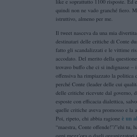
like e soprattutto 1100 risposte. Ed e
quindi non ne vado granché fiero. Ma
istruttivo, almeno per me.
Il tweet nasceva da una mia divertita
destinatari delle critiche di Conte du
fatto gli scandalizzati e le vittime ris
accodato. Del merito della questione
trovavo buffo che ci si indignasse – 
offensiva ha rimpiazzato la politica 
perché Conte (leader delle cui qualit
delle critiche ricevute dal governo, 
esposte con efficacia dialettica, salv
quelle critiche aveva promosso e la a
è un a
Poi, ripeto, chi abbia ragione
“maestra, Conte offende!”/”ehi tu, ha
ogni mezz’ora o dagli organizzatori m