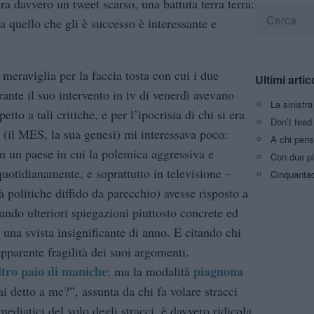
ra davvero un tweet scarso, una battuta terra terra:
 quello che gli è successo è interessante e
 meraviglia per la faccia tosta con cui i due
Ultimi artic
rante il suo intervento in tv di venerdì avevano
La sinistr
petto a tali critiche, e per l’ipocrisia di chi si era
Don’t feed 
 (il MES, la sua genesi) mi interessava poco:
A chi pens
in un paese in cui la polemica aggressiva e
Con due pi
quotidianamente, e soprattutto in televisione –
Cinquantaq
à politiche diffido da parecchio) avesse risposto a
dando ulteriori spiegazioni piuttosto concrete ed
o una svista insignificante di anno. E citando chi
pparente fragilità dei suoi argomenti.
ltro paio di maniche
piagnona
: ma la modalità
i detto a me?”, assunta da chi fa volare stracci
ediatici del volo degli stracci, è davvero ridicola.