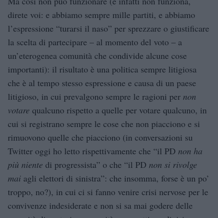
Ma così non può funzionare (e infatti non funziona,
direte voi: e abbiamo sempre mille partiti, e abbiamo
l’espressione “turarsi il naso” per sprezzare o giustificare
la scelta di partecipare – al momento del voto – a
un’eterogenea comunità che condivide alcune cose
importanti): il risultato è una politica sempre litigiosa
che è al tempo stesso espressione e causa di un paese
litigioso, in cui prevalgono sempre le ragioni per
non
votare
qualcuno rispetto a quelle per votare qualcuno, in
cui si registrano sempre le cose che non piacciono e si
rimuovono quelle che piacciono (in conversazioni su
Twitter oggi ho letto rispettivamente che “il PD
non ha
più niente
di progressista” o che “il PD
non si rivolge
mai
agli elettori di sinistra”: che insomma, forse è un po’
troppo, no?), in cui ci si fanno venire crisi nervose per le
convivenze indesiderate e non si sa mai godere delle