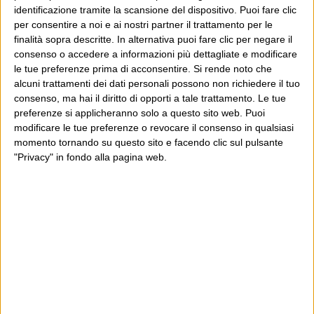
quella che mi sembra una strana pretesa: quella dei
identificazione tramite la scansione del dispositivo. Puoi fare clic
rappresentanti o militanti di partiti nati decidendo di
per consentire a noi e ai nostri partner il trattamento per le
finalità sopra descritte. In alternativa puoi fare clic per negare il
uscire – legittimamente – da un grande e inclusivo
consenso o accedere a informazioni più dettagliate e modificare
partito come il Partito Democratico, per – legittima –
le tue preferenze prima di acconsentire.
Si rende noto che
insofferenza delle sue scelte prevalenti. Che va bene,
alcuni trattamenti dei dati personali possono non richiedere il tuo
consenso, ma hai il diritto di opporti a tale trattamento. Le tue
significa che le cose che accomunano sono diventate così
preferenze si applicheranno solo a questo sito web. Puoi
esigue e quelle che allontanano così inaccettabili che il
modificare le tue preferenze o revocare il consenso in qualsiasi
discorso che ho fatto qui sopra salta: il PD non è stato
momento tornando su questo sito e facendo clic sul pulsante
"Privacy" in fondo alla pagina web.
più – per queste persone – il partito in cui convivere con
altre idee dentro un progetto comune, ma è diventato
proprio un progetto intollerabile e a cui opporsi, creando
un progetto diverso.
Che-va-bene
, ripeto.
Però allora adesso protestare e fare le vittime rispetto
all’eventualità che quel partito non ritenga di coinvolgerti
nel suo progetto mi pare un po’ buffo, per usare un