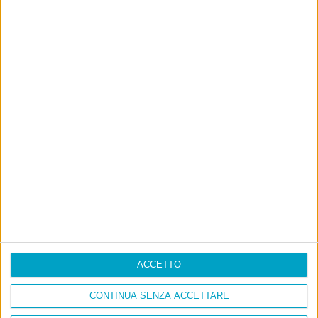
POST PRECEDENTE
POST SUCCESSIVO
Fare finta finché non diventa vero
Grazie per aver viaggiato con noi
E per i regali di Natale
ACCETTO
CONTINUA SENZA ACCETTARE