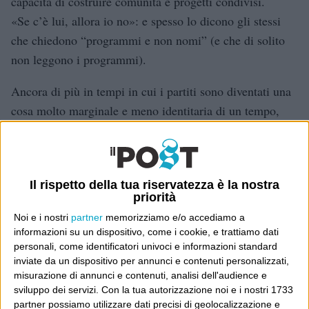
capacità di costruire comunità e progetti condivisi.
«Se c’è lui, allora io no»: e spesso lo dicono gli stessi
che chiedono “programmi e non nomi” (e che di solito
non leggono i programmi).
Ancora di più in tempi in cui i partiti sono diventati una
cosa molto marginale e meno identitaria di un tempo,
nelle affermazioni individuali delle persone: sono la cosa
che votiamo una volta ogni tot anni sperando che questo
ottenga che accadano alcune cose che vorremmo, non
Il rispetto della tua riservatezza è la nostra
sono quello che
siamo
.
priorità
E perché accadano, è meglio che molte altre persone –
Noi e i nostri
partner
memorizziamo e/o accediamo a
persone assai diverse da noi – votino lo stesso partito.
informazioni su un dispositivo, come i cookie, e trattiamo dati
personali, come identificatori univoci e informazioni standard
Questo potrebbe essere fin qui un post generico e
inviate da un dispositivo per annunci e contenuti personalizzati,
generale che potrei avere scritto altre volte (e
misurazione di annunci e contenuti, analisi dell'audience e
sviluppo dei servizi.
Con la tua autorizzazione noi e i nostri 1733
sicuramente l’ho scritto altre volte), ma oggi lo dedico a
partner possiamo utilizzare dati precisi di geolocalizzazione e