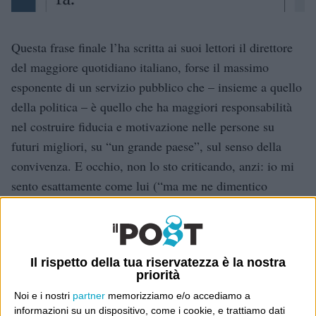
Questa frase finale l’ha scritta ai suoi lettori il direttore
del maggiore quotidiano italiano, forse il massimo
esponente di un servizio pubblico che – insieme a quello
della politica – è quello che ha maggiori responsabilità
nel costruire fiducia e motivazione nelle persone su
futuri migliori, su “un grande paese”, sul senso della
convivenza. E occhio, non lo sto criticando, anzi: io mi
sento esattamente come lui (“ma me ne dimentico
sempre”). Ma a me fa impressione – e mi muove
solidarietà – che il direttore del Corriere della Sera arrivi
a scriverlo sul suo giornale, e a condividere questo
Il rispetto della tua riservatezza è la nostra
messaggio disperato con i suoi lettori.
priorità
Noi e i nostri
partner
memorizziamo e/o accediamo a
Dove sei?
informazioni su un dispositivo, come i cookie, e trattiamo dati