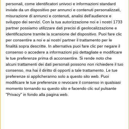
personali, come identificatori univoci e informazioni standard
inviate da un dispositivo per annunci e contenuti personalizzati,
Wittgenstein è il blog di Luca Sofri, il fondatore e
misurazione di annunci e contenuti, analisi dell'audience e
direttore editoriale del giornale online il Post. Forse
sviluppo dei servizi.
Con la tua autorizzazione noi e i nostri 1733
sei qui perché conosci già il Post, o forse sei
partner possiamo utilizzare dati precisi di geolocalizzazione e
identificazione tramite la scansione del dispositivo. Puoi fare clic
capitato qui per altri giri.
per consentire a noi e ai nostri partner il trattamento per le
finalità sopra descritte. In alternativa puoi fare clic per negare il
In questo secondo caso, e se Wittgenstein ti piace,
consenso o accedere a informazioni più dettagliate e modificare
potrebbe piacerti anche il Post: che è partito
le tue preferenze prima di acconsentire.
Si rende noto che
proprio da qui, e dal voler portare gli approcci di
alcuni trattamenti dei dati personali possono non richiedere il tuo
consenso, ma hai il diritto di opporti a tale trattamento. Le tue
questo blog dentro a un progetto più grande.
preferenze si applicheranno solo a questo sito web. Puoi
modificare le tue preferenze o revocare il consenso in qualsiasi
Poi il Post è cresciuto ed è diventato anche altro:
momento tornando su questo sito e facendo clic sul pulsante
un progetto giornalistico che prosegue da oltre 16
"Privacy" in fondo alla pagina web.
anni, grazie a chi lo scopre, lo apprezza e lo
consiglia in giro.
Leggi il Post, magari ti piace