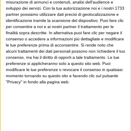
Continua
le conseguenze....
misurazione di annunci e contenuti, analisi dell'audience e
sviluppo dei servizi.
Con la tua autorizzazione noi e i nostri 1733
partner possiamo utilizzare dati precisi di geolocalizzazione e
identificazione tramite la scansione del dispositivo. Puoi fare clic
Con la testa nella scatola
per consentire a noi e ai nostri partner il trattamento per le
finalità sopra descritte. In alternativa puoi fare clic per negare il
25 Settembre 2013
Wittgenstein
consenso o accedere a informazioni più dettagliate e modificare
le tue preferenze prima di acconsentire.
Si rende noto che
Non è con un faticoso e assiduo lavoro di riparazione e
alcuni trattamenti dei dati personali possono non richiedere il tuo
sistemazione di problemi, per quanto benintenzionato ma
consenso, ma hai il diritto di opporti a tale trattamento. Le tue
preferenze si applicheranno solo a questo sito web. Puoi
affidato a una maggioranza fragile, che cambierà il
modificare le tue preferenze o revocare il consenso in qualsiasi
catastrofico stato di cose italiano. Non è Enrico Letta,
momento tornando su questo sito e facendo clic sul pulsante
Continua
persona matura e intelligente ma...
"Privacy" in fondo alla pagina web.
Guarda la fotografia
30 Aprile 2013
Wittgenstein
Ci sono molte cose che si