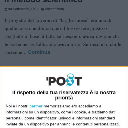
30 Settembre 2013
Wittgenstein
Il progetto del governo di “larghe intese” era una di
quelle cose che dimostrano il loro essere giusto o
sbagliato in base ai fatti: se riescono, aveva ragione chi
le sostenne, se falliscono aveva torto. Se riescono, chi le
Continua
sostenne...
Tutto come previsto, fin qui
27 Settembre 2013
Wittgenstein
Il rispetto della tua riservatezza è la nostra
Non è che abbiamo cambiato idea, da quando scrivemmo
priorità
questo a marzo, sulle allora ipotesi di un governo di PD
Noi e i nostri
partner
memorizziamo e/o accediamo a
informazioni su un dispositivo, come i cookie, e trattiamo dati
e PdL. Però siamo contenti che lo abbiano fatto altri,
personali, come identificatori univoci e informazioni standard
evidentemente. Vediamo ora quanto ci mettiamo a trarne
inviate da un dispositivo per annunci e contenuti personalizzati,