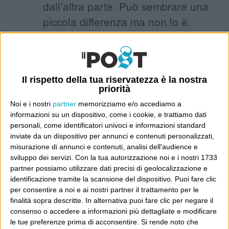
dall’altra parte. Può sembrare una
piccola differenza ma non lo è.
Posto che il problema di Bersani non
è stata quella fotografia.
Il rispetto della tua riservatezza è la nostra
priorità
30 Aprile 2013 at 11:46
almotasim
Noi e i nostri
partner
memorizziamo e/o accediamo a
informazioni su un dispositivo, come i cookie, e trattiamo dati
La foto di Bersani è quella nota, ma
personali, come identificatori univoci e informazioni standard
se guardi il video vedi che è un
inviate da un dispositivo per annunci e contenuti personalizzati,
misurazione di annunci e contenuti, analisi dell'audience e
gesto rotondo, abbastanza rude e
sviluppo dei servizi.
Con la tua autorizzazione noi e i nostri 1733
molto veloce, paragonabile a due
partner possiamo utilizzare dati precisi di geolocalizzazione e
identificazione tramite la scansione del dispositivo. Puoi fare clic
giocatori di calcio di squadre
per consentire a noi e ai nostri partner il trattamento per le
avverse che si salutano a fine
finalità sopra descritte. In alternativa puoi fare clic per negare il
partita.
consenso o accedere a informazioni più dettagliate e modificare
le tue preferenze prima di acconsentire.
Si rende noto che