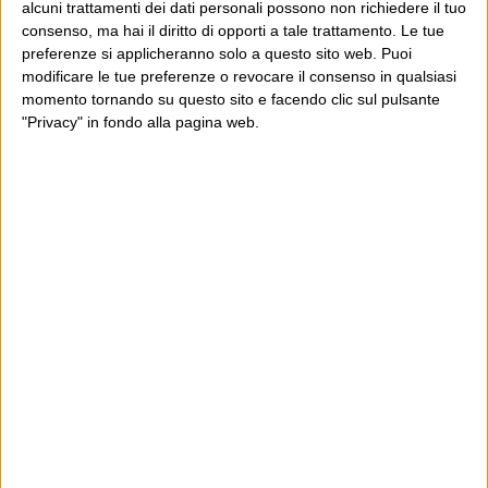
alcuni trattamenti dei dati personali possono non richiedere il tuo
La foto di Letta, invece, non è quella
consenso, ma hai il diritto di opporti a tale trattamento. Le tue
significativa. MOLTO più significativa
preferenze si applicheranno solo a questo sito web. Puoi
è quella di Letta soddisfatto e
modificare le tue preferenze o revocare il consenso in qualsiasi
momento tornando su questo sito e facendo clic sul pulsante
Brunetta soddisfattissimo, direi ilare,
"Privacy" in fondo alla pagina web.
che si stringono la mano mentre
Alfano scrive qualcosa di fianco a
loro.
Credo che quando in futuro
ripenseremo a questi giorni, e
vedremo la carriera politica di
Bersani che si conclude negli eventi
della prima foto, e la carriera politica
di Letta che decolla negli eventi
della seconda, come i due momenti