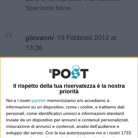
Speriamo bene.
19 Febbraio 2012 at
giovanni
13:36
Caro Luca Sofri, io aspetto sempre
una risposta. Posso sapere perché i
miei messaggi sul caso Goracci
vengono cassati dal POST?
Il rispetto della tua riservatezza è la nostra
priorità
Continuerò a domandarlo finché non
Noi e i nostri
partner
memorizziamo e/o accediamo a
avrò una risposta, qualunque essa
informazioni su un dispositivo, come i cookie, e trattiamo dati
sia.
personali, come identificatori univoci e informazioni standard
inviate da un dispositivo per annunci e contenuti personalizzati,
misurazione di annunci e contenuti, analisi dell'audience e
sviluppo dei servizi.
Con la tua autorizzazione noi e i nostri 1733