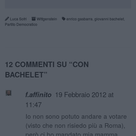
Luca Sofri
Wittgenstein
enrico gasbarra
,
giovanni bachelet
,
Partito Democratico
12 COMMENTI SU “
CON
BACHELET
”
19 Febbraio 2012 at
f.affinito
11:47
Io non sono potuto andare a votare
(visto che non risiedo più a Roma),
però ci ho mandato mia mamma.