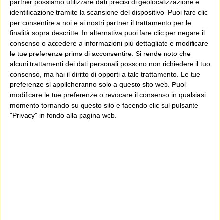
partner possiamo utilizzare dati precisi di geolocalizzazione e
19 Febbraio 2012 at 17:42
Luca
identificazione tramite la scansione del dispositivo. Puoi fare clic
per consentire a noi e ai nostri partner il trattamento per le
Non so, ha letto le norme sulla
finalità sopra descritte. In alternativa puoi fare clic per negare il
moderazione dei commenti? Sicuro
consenso o accedere a informazioni più dettagliate e modificare
le tue preferenze prima di acconsentire.
Si rende noto che
che non fossero fuori contesto? Il
alcuni trattamenti dei dati personali possono non richiedere il tuo
Post ha parlato del “caso Goracci”?
consenso, ma hai il diritto di opporti a tale trattamento. Le tue
preferenze si applicheranno solo a questo sito web. Puoi
modificare le tue preferenze o revocare il consenso in qualsiasi
momento tornando su questo sito e facendo clic sul pulsante
"Privacy" in fondo alla pagina web.
19 Febbraio
massimo mantellini
2012 at 19:32
Secondo Google Giracci è la miglior
fattoria dell’Orange Country, a
quando uno speciale su Il Post?