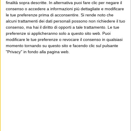
risorse che utilizzerà.
finalità sopra descritte. In alternativa puoi fare clic per negare il
Una persona che ha dimostrato, con
consenso o accedere a informazioni più dettagliate e modificare
le tue preferenze prima di acconsentire.
Si rende noto che
affermazioni che davvero non mi
alcuni trattamenti dei dati personali possono non richiedere il tuo
aspettavo, di avere posizioni
consenso, ma hai il diritto di opporti a tale trattamento. Le tue
preferenze si applicheranno solo a questo sito web. Puoi
indipendenti dalla CGIL sulla riforma
modificare le tue preferenze o revocare il consenso in qualsiasi
Fornero e sull’articolo 18.
momento tornando su questo sito e facendo clic sul pulsante
Prima del programma di ieri sera
"Privacy" in fondo alla pagina web.
avevo dubbi.
Dopo il programma di ieri sera
voterò sia alla camera sia al senato
il PD.
Con convinzione.
Il PD rappresenta, in questo
momento, l’unico voto che consenta
di tornare a progettare con