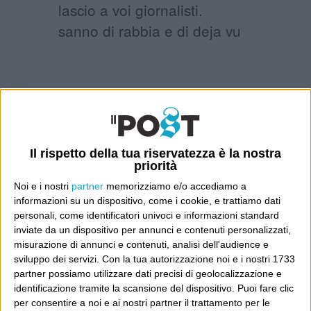
lascio a voi giornalisti.
sanno di rabbia e di deja vu
5 Febbraio 2013 at 08:34
Marzio
PRIMA IL LAVORO O PRIMA LA
RESTITUZIONE DELL’IMU?
Il rispetto della tua riservatezza è la nostra
Ieri sera ho ascoltato una persona
priorità
concreta. Che ha parlato di cosa
Noi e i nostri
partner
memorizziamo e/o accediamo a
informazioni su un dispositivo, come i cookie, e trattiamo dati
farebbe se fosse al governo.
personali, come identificatori univoci e informazioni standard
Giustificando le sue scelte e dicendo
inviate da un dispositivo per annunci e contenuti personalizzati,
misurazione di annunci e contenuti, analisi dell'audience e
che tutte le politiche si orienteranno
sviluppo dei servizi.
Con la tua autorizzazione noi e i nostri 1733
a creare più lavoro.
partner possiamo utilizzare dati precisi di geolocalizzazione e
Dicendo come farà ed indicando le
identificazione tramite la scansione del dispositivo. Puoi fare clic
per consentire a noi e ai nostri partner il trattamento per le