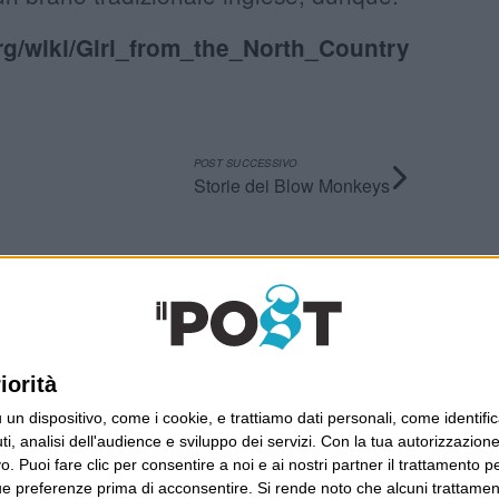
.org/wiki/Girl_from_the_North_Country
POST SUCCESSIVO
Storie dei Blow Monkeys
Ultimi articoli
La sinistra de coccio
iorità
Don’t feed the trolls
A chi pensi, quando senti dire “patrimoniale”?
dispositivo, come i cookie, e trattiamo dati personali, come identifica
Con due pistole caricate a salve e un canestro di
, analisi dell'audience e sviluppo dei servizi.
Con la tua autorizzazione 
parole
 Puoi fare clic per consentire a noi e ai nostri partner il trattamento per 
ue preferenze prima di acconsentire.
Si rende noto che alcuni trattament
Cinquantaquattro contro quarantasei