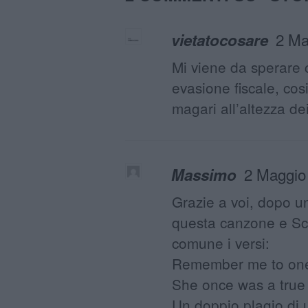
2 Ma
vietatocosare
Mi viene da sperare 
evasione fiscale, cos
magari all’altezza dei
2 Maggio
Massimo
Grazie a voi, dopo un
questa canzone e Sc
comune i versi:
Remember me to one 
She once was a true 
Un doppio plagio di 