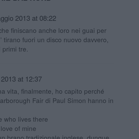
ggio 2013 at 08:22
che finiscano anche loro nei guai per
i’ tirano fuori un disco nuovo davvero,
 primi tre.
 2013 at 12:37
a vita, finalmente, ho capito perché
arborough Fair di Paul Simon hanno in
who lives there
love of mine
un brano tradizionale inglese, dunque.