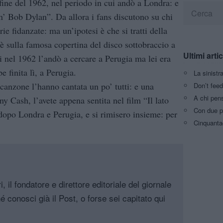
fine del 1962, nel periodo in cui andò a Londra: e
’ Bob Dylan”. Da allora i fans discutono su chi
arie fidanzate: ma un’ipotesi è che si tratti della
è sulla famosa copertina del disco sottobraccio a
Ultimi artic
 nel 1962 l’andò a cercare a Perugia ma lei era
e finita lì, a Perugia.
La sinistr
canzone l’hanno cantata un po’ tutti: e una
Don’t feed
A chi pens
y Cash, l’avete appena sentita nel film “Il lato
Con due pi
dopo Londra e Perugia, e si rimisero insieme: per
Cinquanta
, il fondatore e direttore editoriale del giornale
é conosci già il Post, o forse sei capitato qui