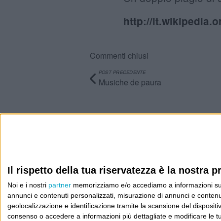
http://it.wikipedia
Commenti chiusi
POST PRECEDENTE
Musiche de paura
Info
AI che scrive di Taylor Swift come se fossi io
Il rispetto della tua riservatezza è la nostra pr
Filologia di Wittgenstein
Noi e i nostri
partner
memorizziamo e/o accediamo a informazioni su un 
Cookie
annunci e contenuti personalizzati, misurazione di annunci e contenuti
geolocalizzazione e identificazione tramite la scansione del dispositivo.
Informativa sui cookie
consenso o accedere a informazioni più dettagliate e modificare le t