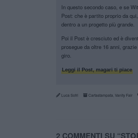
In questo secondo caso, e se Witt
Post: che è partito proprio da qui
dentro a un progetto più grande.
Poi il Post è cresciuto ed è diven
prosegue da oltre 16 anni, grazie 
giro.
Leggi il Post, magari ti piace
Luca Sofri
Cartastampata
,
Vanity Fair
2 COMMENTI SU “
STO