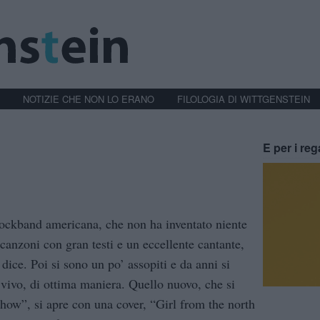
NOTIZIE CHE NON LO ERANO
FILOLOGIA DI WITTGENSTEIN
E per i reg
ockband americana, che non ha inventato niente
canzoni con gran testi e un eccellente cantante,
dice. Poi si sono un po’ assopiti e da anni si
l vivo, di ottima maniera. Quello nuovo, che si
ow”, si apre con una cover, “Girl from the north