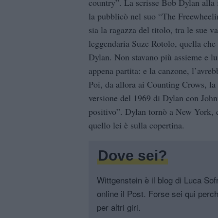
country”. La scrisse Bob Dylan alla 
la pubblicò nel suo “The Freewheelin
sia la ragazza del titolo, tra le sue v
leggendaria Suze Rotolo, quella che 
Dylan. Non stavano più assieme e lui
appena partita: e la canzone, l’avrebb
Poi, da allora ai Counting Crows, la 
versione del 1969 di Dylan con Johnn
positivo”. Dylan tornò a New York, 
quello lei è sulla copertina.
Dove sei?
Wittgenstein è il blog di Luca Sofri
online il Post. Forse sei qui perch
per altri giri.