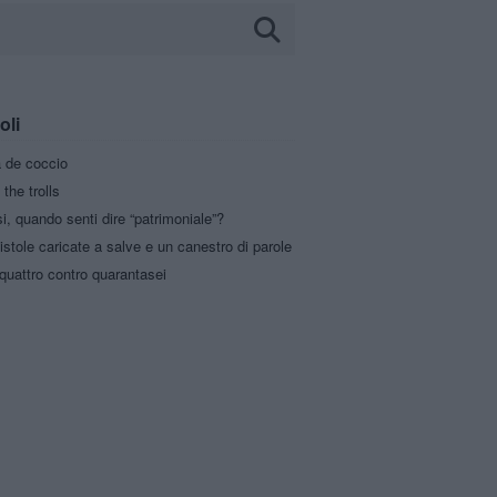
oli
a de coccio
 the trolls
i, quando senti dire “patrimoniale”?
stole caricate a salve e un canestro di parole
quattro contro quarantasei