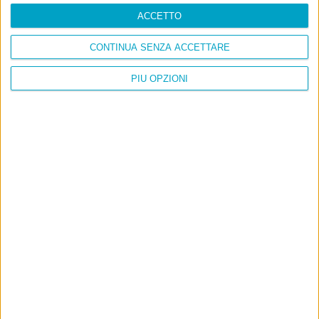
ACCETTO
CONTINUA SENZA ACCETTARE
PIÙ OPZIONI
Ultimi articoli
La sinistra de coccio
Don’t feed the trolls
A chi pensi, quando senti dire “patrimoniale”?
Con due pistole caricate a salve e un canestro di parole
Cinquantaquattro contro quarantasei