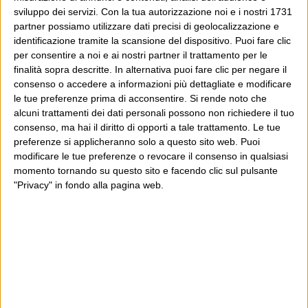
consiglia in giro.
sviluppo dei servizi.
Con la tua autorizzazione noi e i nostri 1731
partner possiamo utilizzare dati precisi di geolocalizzazione e
Leggi il Post, magari ti piace
identificazione tramite la scansione del dispositivo. Puoi fare clic
per consentire a noi e ai nostri partner il trattamento per le
finalità sopra descritte. In alternativa puoi fare clic per negare il
consenso o accedere a informazioni più dettagliate e modificare
Luca Sofri
Wittgenstein
Un grande paese
le tue preferenze prima di acconsentire.
Si rende noto che
alcuni trattamenti dei dati personali possono non richiedere il tuo
consenso, ma hai il diritto di opporti a tale trattamento. Le tue
preferenze si applicheranno solo a questo sito web. Puoi
modificare le tue preferenze o revocare il consenso in qualsiasi
momento tornando su questo sito e facendo clic sul pulsante
UN COMMENTO SU “
COSE SUL
"Privacy" in fondo alla pagina web.
CAMBIARE IL MONDO E PERCHÉ
”
21 Maggio 2013 at
Michele Mauri
12:16
Se negli Usa non è in politica che si