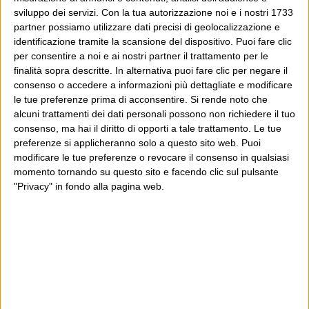
– per me – che era da giovane spilluzzicare nelle librerie
sviluppo dei servizi.
Con la tua autorizzazione noi e i nostri 1733
partner possiamo utilizzare dati precisi di geolocalizzazione e
delle case in cui capitavo e scoprire inizi favolosi o
identificazione tramite la scansione del dispositivo. Puoi fare clic
noiosi, o soltanto sapere cosa c’era dietro a un titolo e a
per consentire a noi e ai nostri partner il trattamento per le
una copertina.
finalità sopra descritte. In alternativa puoi fare clic per negare il
consenso o accedere a informazioni più dettagliate e modificare
le tue preferenze prima di acconsentire.
Si rende noto che
È una risposta – limitata, superficiale, esigua – alla
alcuni trattamenti dei dati personali possono non richiedere il tuo
spinta principale che portò a un certo punto molti di noi
consenso, ma hai il diritto di opporti a tale trattamento. Le tue
la
a mettersi a leggere (intendo leggere molti libri):
preferenze si applicheranno solo a questo sito web. Puoi
modificare le tue preferenze o revocare il consenso in qualsiasi
consapevolezza e vergogna di non sapere niente
. E ora
momento tornando su questo sito e facendo clic sul pulsante
che siamo entrati nell’ordine di idee che non
"Privacy" in fondo alla pagina web.
recupereremo mai, metterci delle piccole pezze è
confortevole e piacevole (poi capita persino che alcuni
uno li prosegua, dopo l’estratto: ma non voglio nobilitare
troppo questa bulla rivendicazione di superficialità).
scrive
aggiornamento
: il Wall Street Journal intanto
di