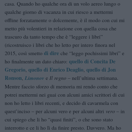
casa. Quando ho qualche ora di un volo aereo lungo o
qualche giorno di vacanza in cui riesco a mettermi
offline forzatamente o dolcemente, è il modo con cui mi
metto più volentieri in relazione con quella cosa che
trascuro da tanto tempo che è “leggere i libri”
(ricostruisco i libri che ho letto per intero finora nel
di dire
2015, così smetto
che “leggo pochissimi libri” e
quello di Concita De
ho finalmente un dato chiaro:
Gregorio
quello di Enrico Deaglio
quello di Jon
,
,
Ronson
,
Limonov
e
Il regno
– nell’ultima settimana.
Mentre faccio sforzo di memoria mi rendo conto che
potrei mettermi nei guai con alcuni amici scrittori di cui
non ho letto i libri recenti, e decido di cavarmela con
quest’inciso – per alcuni vero e per alcuni altri
vero
– in
cui spiego che li ho “quasi finiti”, o che sono stato
interrotto e ce li ho lì da finire presto. Davvero. Ma ho