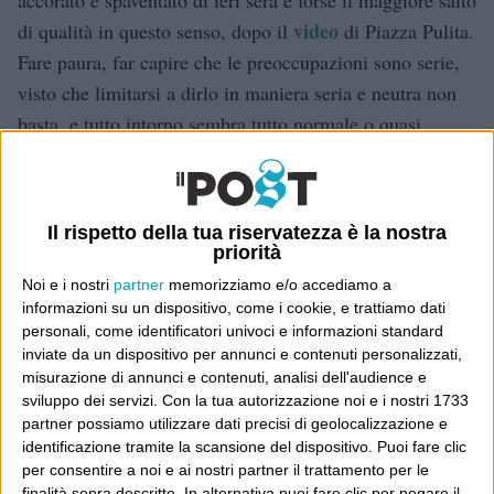
video
di qualità in questo senso, dopo il
di Piazza Pulita.
Fare paura, far capire che le preoccupazioni sono serie,
visto che limitarsi a dirlo in maniera seria e neutra non
basta, e tutto intorno sembra tutto normale o quasi.
5. Perché è vero che in molti hanno preso sottogamba le
istruzioni di cambiare vita; ma è anche vero che molti di
immagini
Il rispetto della tua riservatezza è la nostra
quelli che si sono indignati contro le
di
priorità
affollamenti “normali” e noncuranti al Nord, vivono in
Noi e i nostri
partner
memorizziamo e/o accediamo a
regioni in cui ci si affolla tuttora normalmente e
informazioni su un dispositivo, come i cookie, e trattiamo dati
incuranti, convinti di poter sfuggire a tutto questo, non si
personali, come identificatori univoci e informazioni standard
inviate da un dispositivo per annunci e contenuti personalizzati,
capisce perché. C’è in giro – speculare all’incoscienza di
misurazione di annunci e contenuti, analisi dell'audience e
molti – un bisogno di rassicurare le proprie ansie
sviluppo dei servizi.
Con la tua autorizzazione noi e i nostri 1733
facendosi sbirri con gli altri. La violenza e
partner possiamo utilizzare dati precisi di geolocalizzazione e
identificazione tramite la scansione del dispositivo. Puoi fare clic
generalizzazione di alcune aggressioni contro chi in
per consentire a noi e ai nostri partner il trattamento per le
questi giorni ha cercato di tornare a casa hanno travolto
finalità sopra descritte. In alternativa puoi fare clic per negare il