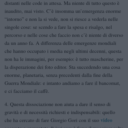
distanti nelle code in attesa. Ma niente di tutto questo è
inaudito, mai visto. C’è insomma un’emergenza enorme
“intorno” e non la si vede, non si riesce a vederla nelle
singole cose: se scendo a fare la spesa e risalgo, nel
percorso e nelle cose che faccio non c’è niente di diverso
da un anno fa. A differenza delle emergenze mondiali
che hanno occupato i media negli ultimi decenni, questa
non ha le immagini, per esempio: è tutto mascherine, per
la disperazione dei foto editor. Sta succedendo una cosa
enorme, planetaria, senza precedenti dalla fine della
Guerra Mondiale: e intanto andiamo a fare il bancomat,
e ci facciamo il caffè.
4. Questa dissociazione non aiuta a dare il senso di
gravità e di necessità richiesti e indispensabili: quello
video
che ha cercato di fare Giorgio Gori con il suo
accorato e spaventato di ieri sera è forse il maggiore salto