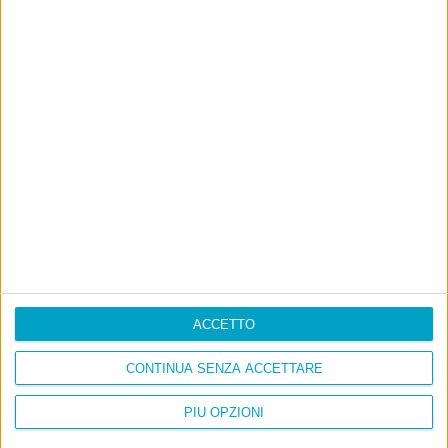
proprio da qui, e dal voler portare gli approcci di
questo blog dentro a un progetto più grande.
Poi il Post è cresciuto ed è diventato anche altro:
un progetto giornalistico che prosegue da oltre 16
anni, grazie a chi lo scopre, lo apprezza e lo
consiglia in giro.
Leggi il Post, magari ti piace
Luca Sofri
Wittgenstein
coronavirus
,
milano
ACCETTO
CONTINUA SENZA ACCETTARE
PIÙ OPZIONI
POST PRECEDENTE
POST SUCCESSIVO
Perché lo fai
Capirlo da soli