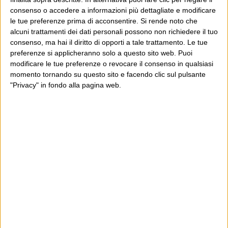
insieme sia gli scriteriati – che ci sono eccome – che le
consenso o accedere a informazioni più dettagliate e modificare
le tue preferenze prima di acconsentire.
Si rende noto che
persone di cui è molto facile immaginare l’impossibilità
alcuni trattamenti dei dati personali possono non richiedere il tuo
di rimanere distanti dalle proprie famiglie, dalle persone
consenso, ma hai il diritto di opporti a tale trattamento. Le tue
da curare o accudire, figli, eccetera. Mettersi nei panni,
preferenze si applicheranno solo a questo sito web. Puoi
modificare le tue preferenze o revocare il consenso in qualsiasi
andrebbe fatto più spesso, mentre si è al sicuro a casa
momento tornando su questo sito e facendo clic sul pulsante
propria.
"Privacy" in fondo alla pagina web.
C’è insomma una tentazione “poliziesca” di affrontare le
cose che, pur essendo motivata dall’emergenza, ogni
tanto sembra suonare assoluta, preventiva e
indiscriminata. Mentre la repressione serve a fare
accessorio inevitabile
funzionare le nostre società, come
dell’educazione: non come mezzo primario.
6. C’è, vista da qui, anche la sensazione che in misure
diverse molte regioni e paesi del mondo restino in
modalità “opossum”, convinti che se stanno attenti a chi