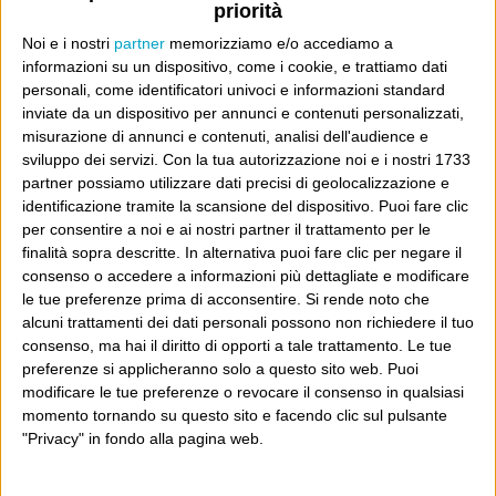
priorità
Noi e i nostri
partner
memorizziamo e/o accediamo a
Io continuo a pensare che alla fine i
informazioni su un dispositivo, come i cookie, e trattiamo dati
giornalisti vincono sempre, e che se
personali, come identificatori univoci e informazioni standard
vogliono migliorare il modo in cui fanno il
inviate da un dispositivo per annunci e contenuti personalizzati,
misurazione di annunci e contenuti, analisi dell'audience e
loro lavoro ci devono pensare da soli.
sviluppo dei servizi.
Con la tua autorizzazione noi e i nostri 1733
partner possiamo utilizzare dati precisi di geolocalizzazione e
identificazione tramite la scansione del dispositivo. Puoi fare clic
per consentire a noi e ai nostri partner il trattamento per le
Dove sei?
finalità sopra descritte. In alternativa puoi fare clic per negare il
consenso o accedere a informazioni più dettagliate e modificare
Wittgenstein è il blog di Luca Sofri, il fondatore e
le tue preferenze prima di acconsentire.
Si rende noto che
direttore editoriale del giornale online il Post. Forse
alcuni trattamenti dei dati personali possono non richiedere il tuo
consenso, ma hai il diritto di opporti a tale trattamento. Le tue
sei qui perché conosci già il Post, o forse sei
preferenze si applicheranno solo a questo sito web. Puoi
capitato qui per altri giri.
modificare le tue preferenze o revocare il consenso in qualsiasi
momento tornando su questo sito e facendo clic sul pulsante
In questo secondo caso, e se Wittgenstein ti piace,
"Privacy" in fondo alla pagina web.
potrebbe piacerti anche il Post: che è partito