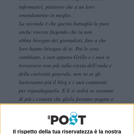
informativi, piuttosto che a un loro
emendamento in meglio.
La seconda è che questa battaglia la puoi
anche vincere fingendo che tu non
abbia bisogno dei giornalisti, fino a che
loro hanno bisogno di te. Poi le cose
cambiano, e non appena Grillo e i suoi si
trovassero non più sulla cresta dell’onda e
della curiosità generale, non so se gli
basteranno più il blog e i suoi commenti
per riguadagnarla. E lì si vedrà se saranno
di più i cronisti che gliela faranno pagare o
quelli che preferiranno dimenticare in
cambio di un insulto all’ultimo dei
montiani, una capriola, il verso dell’orso, o
che so io.
Il rispetto della tua riservatezza è la nostra