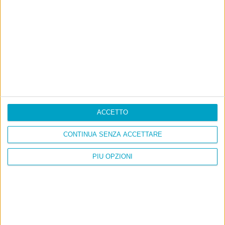
Ultimi articoli
La sinistra de coccio
Don’t feed the trolls
A chi pensi, quando senti dire “patrimoniale”?
Con due pistole caricate a salve e un canestro di parole
Cinquantaquattro contro quarantasei
ACCETTO
CONTINUA SENZA ACCETTARE
PIÙ OPZIONI