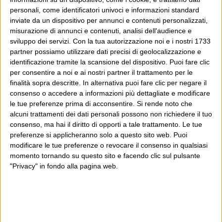
continua, che pensieri vengono, che sogni si fanno, che
personali, come identificatori univoci e informazioni standard
contromisure si prendono? Tra l’incudine
inviate da un dispositivo per annunci e contenuti personalizzati,
Continua
dell’undicisettembre e il martello...
misurazione di annunci e contenuti, analisi dell'audience e
sviluppo dei servizi.
Con la tua autorizzazione noi e i nostri 1733
partner possiamo utilizzare dati precisi di geolocalizzazione e
identificazione tramite la scansione del dispositivo. Puoi fare clic
Tre storie di Freedom of
per consentire a noi e ai nostri partner il trattamento per le
Speech, dopo l’11 settembre
finalità sopra descritte. In alternativa puoi fare clic per negare il
consenso o accedere a informazioni più dettagliate e modificare
le tue preferenze prima di acconsentire.
Si rende noto che
3 Ottobre 2001
Cartastampata
,
Il Foglio
alcuni trattamenti dei dati personali possono non richiedere il tuo
Sicurezza e libertà: più sicurezza, meno libertà. Parlano
consenso, ma hai il diritto di opporti a tale trattamento. Le tue
preferenze si applicheranno solo a questo sito web. Puoi
di questo, gli americani, dall’undicisettembre, e di
modificare le tue preferenze o revocare il consenso in qualsiasi
questo leggiamo ogni giorno. Ma che si tratta anche
momento tornando su questo sito e facendo clic sul pulsante
della libertà di stampa e di opinione, ci avevamo
"Privacy" in fondo alla pagina web.
Continua
pensato? I nervi scoperti dalla strage stanno...