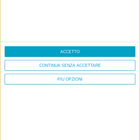
Continua
americana...
E per i regali di Natale (del 2026!)
ACCETTO
CONTINUA SENZA ACCETTARE
PIÙ OPZIONI