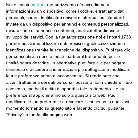
Da molti anni mi colpisce il
Noi e i nostri
partner
memorizziamo e/o accediamo a
successo online e la condivisione
informazioni su un dispositivo, come i cookie, e trattiamo dati
personali, come identificatori univoci e informazioni standard
continua e ripetuta di un disegno
inviate da un dispositivo per annunci e contenuti personalizzati,
dei Peanuts. L’avrete visto quasi tutti, prima o poi: è
misurazione di annunci e contenuti, analisi dell'audience e
un’immagine a colori di Charlie Brown e Snoopy seduti
sviluppo dei servizi.
Con la tua autorizzazione noi e i nostri 1733
partner possiamo utilizzare dati precisi di geolocalizzazione e
Continua
sull’orlo di un pontile...
identificazione tramite la scansione del dispositivo. Puoi fare clic
per consentire a noi e ai nostri partner il trattamento per le
finalità sopra descritte. In alternativa puoi fare clic per negare il
Il M5S, quel partito verticista e
consenso o accedere a informazioni più dettagliate e modificare
le tue preferenze prima di acconsentire.
Si rende noto che
antipopulista
alcuni trattamenti dei dati personali possono non richiedere il tuo
consenso, ma hai il diritto di opporti a tale trattamento. Le tue
10 Gennaio 2022
Wittgenstein
preferenze si applicheranno solo a questo sito web. Puoi
modificare le tue preferenze o revocare il consenso in qualsiasi
È già tutto molto
momento tornando su questo sito e facendo clic sul pulsante
scritto stamattina sui quotidiani,
"Privacy" in fondo alla pagina web.
ma forse senza sottolineare a
sufficienza la rivelazione